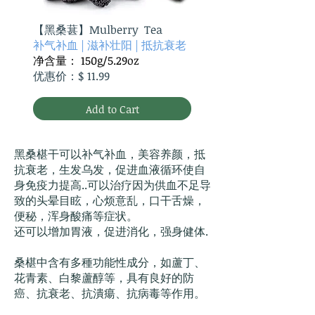
【黑桑葚
】Mulberry Tea
补气补血
| 滋补壮阳 | 抵抗衰老
净含量： 150g/5.29oz
优惠价：$ 11.99
Add to Cart
黑桑椹干可以补气补血，美容养颜，抵
抗衰老，生发乌发，促进血液循环使自
身免疫力提高..可以治疗因为供血不足导
致的头晕目眩，心烦意乱，口干舌燥，
便秘，浑身酸痛等症状。
还可以增加胃液，促进消化，强身健体.
桑椹中含有多種功能性成分，如蘆丁、
花青素、白黎蘆醇等，具有良好的防
癌、抗衰老、抗潰瘍、抗病毒等作用。