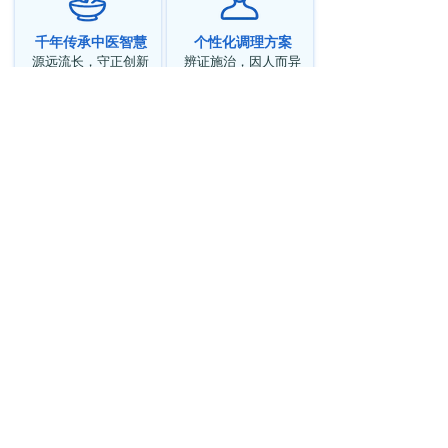
千年传承中医智慧
个性化调理方案
源远流长，守正创新
辨证施治，因人而异
在线问诊全球服务
隐私保护安全可靠
随时随地，专业相伴
严格保密，安心问诊
北美鹿岩堂中医
Luyantang Acupuncture
& Chinese Herbs