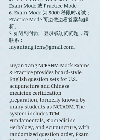
Exam Mode 或 Practice Mode。
6. Exam Mode 为 9000 秒限时考试；
Practice Mode 可边做边看答案与解
析。
7. 如遇到付款、登录或访问问题，请
联系：
luyantang.tcm@gmail.com。
Luyan Tang NCBAHM Mock Exams
& Practice provides board-style
English question sets for U.S.
acupuncture and Chinese
medicine certification
preparation, formerly known by
many students as NCCAOM. The
system includes TCM
Fundamentals, Biomedicine,
Herbology, and Acupuncture, with
randomized question order, Exam