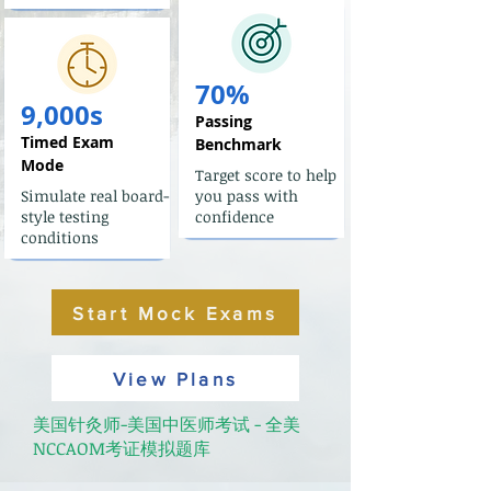
70%
9,000s
Passing
Timed Exam
Benchmark
Mode
Target score to help
Simulate real board-
you pass with
style testing
confidence
conditions
Start Mock Exams
View Plans
美国针灸师-美国中医师考试 - 全美
NCCAOM考证模拟题库