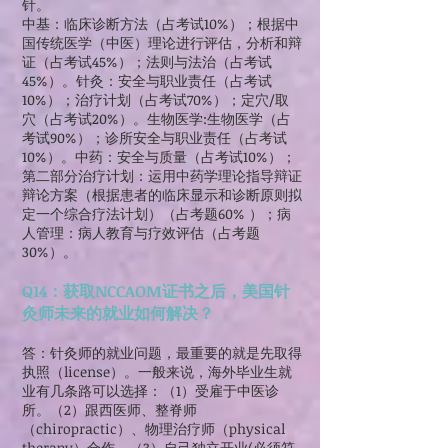
针。
中基：临床诊断方法（占考试10%）；根据中
国传统医学（中医）理论进行评估，分析和辩
证（占考试45%）；法则与法治（占考试
45%）。针灸：安全与职业责任（占考试
10%）；治疗计划（占考试70%）；定穴/取
穴（占考试20%）。生物医学:生物医学（占
考试90%）；诊所安全与职业责任（占考试
10%）。中药：安全与质量（占考试10%）；
第二部分治疗计划：运用中药学理论指导辩证
辩论方案（根据患者的临床显示和诊断原则拟
定一个综合疗法计划）（占考题60% ）；病
人管理：病人教育与疗效评估（占考题
30%）。
Q14：获取NCCAOM证书之后，美国针
灸师未来的就业如何解决？
答：针灸师的就业问题，最重要的就是先取得
执照（license）。一般来说，海外毕业生就
业有几条路可以选择：（1）受雇于中医诊
所。（2）跟西医师、整脊师
（chiropractic）、物理治疗师（physical
therapy）合作。（3）自己独立开业(必须符