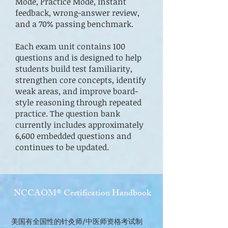
Mode, Practice Mode, instant
feedback, wrong-answer review,
and a 70% passing benchmark.
Each exam unit contains 100
questions and is designed to help
students build test familiarity,
strengthen core concepts, identify
weak areas, and improve board-
style reasoning through repeated
practice. The question bank
currently includes approximately
6,600 embedded questions and
continues to be updated.
NCCAOM® Certification Handbook
美国有全国性的针灸师/中医师资格考试制