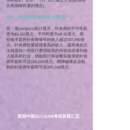
合美国移民署的规定)。
Q15：美国针灸师的收入情况？
答：据owlguru统计显示，针灸师的平均年薪
资为85,120美元，平均时薪为40.92美元。而
经验丰富的针灸师每年的收入超过107,090美
元。针灸师想要获得更高的收入，最简单的方
法就是到一些医疗费用较高的州就业或者到收
入较高的行业，例如医疗和诊断实验室的针灸
师年薪即可达226,500美元、精神健康从业机
构的针灸师年薪即可达205,240美元。
美国中医NCCAOM考试答疑汇总