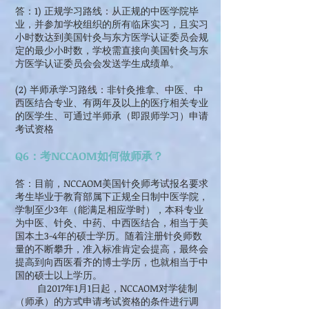
答：1) 正规学习路线：从正规的中医学院毕
业，并参加学校组织的所有临床实习，且实习
小时数达到美国针灸与东方医学认证委员会规
定的最少小时数，学校需直接向美国针灸与东
方医学认证委员会会发送学生成绩单。
(2) 半师承学习路线：非针灸推拿、中医、中
西医结合专业、有两年及以上的医疗相关专业
的医学生、可通过半师承（即跟师学习）申请
考试资格
Q6：考NCCAOM如何做师承？
答：目前，NCCAOM美国针灸师考试报名要求
考生毕业于教育部属下正规全日制中医学院，
学制至少3年（能满足相应学时），本科专业
为中医、针灸、中药、中西医结合，相当于美
国本土3-4年的硕士学历。随着注册针灸师数
量的不断攀升，准入标准肯定会提高，最终会
提高到向西医看齐的博士学历，也就相当于中
国的硕士以上学历。
自2017年1月1日起，NCCAOM对学徒制
（师承）的方式申请考试资格的条件进行调