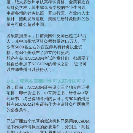
度，绝大多数州承认其考试资格。全美有近百
所针灸学校，其中50余所学校的毕业生可以
申请各州的针灸执照，开业行医。有业内人士
预计，照此发展速度，美国注册针灸医师的数
量有可能会超过中国。
各项数据显示，目前美国针灸师已超过4.5万
人，其中加州地区针灸师数量达1.5万人。至
少有5000名左右的西医师具有针灸执业资
格，有44个州颁布了独立的针灸法。
想必有参加NCCAOM考试的童鞋们，都想要了
解自己参加了NCCAOM的考试之后 ，证书可
以在哪些州可以获得认可。
Q１：究竟在美哪些州可以获得认可？
答：目前，NCCAOM证书设立三个独立的证书
项目，即针灸证书，中草药证书，针灸&中草
药证书。均已得到各州的认可，有90%的州把
持有NCCAOM针灸证书作为申请针灸行医执照
的必要条件。
已知下面32个地区的裁决机构已采用NCCAOM
证书作为申请执照的必要条件，分别是：阿拉
斯加（Alaska）、亚利桑那州（Arizona）、