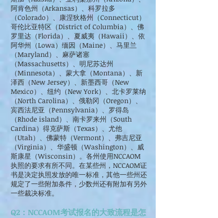
阿肯色州（Arkansas）、科罗拉多
（Colorado）、康涅狄格州（Connecticut）
哥伦比亚特区（District of Columbia）、佛
罗里达（Florida）、夏威夷（Hawaii）、依
阿华州（Lowa）缅因（Maine）、马里兰
（Maryland）、麻萨诸塞
（Massachusetts）、明尼苏达州
（Minnesota）、蒙大拿（Montana）、新
泽西（New Jersey）、新墨西哥（New
Mexico）、纽约（New York）、北卡罗莱纳
（North Carolina）、俄勒冈（Oregon）、
宾西法尼亚（Pennsylvania）、罗得岛
（Rhode island）、南卡罗来州（South
Cardina）得克萨斯（Texas）、尤他
（Utah）、佛蒙特（Vermont）、弗吉尼亚
（Virginia）、华盛顿（Washington）、威
斯康星（Wisconsin）。各州使用NCCAOM
执照的要求有所不同。在某些州，NCCAOM证
书是决定执照发放的唯一标准，其他一些州还
规定了一些附加条件，少数州还有附加有另外
一些裁决标准。
Q2：NCCAOM考试报名的大致流程是怎