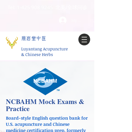
Tel:
1-425 908 9245
北美/全球问诊
My account
鹿岩堂中医
Luyantang Acupuncture
& Chinese Herbs
NCBAHM Mock Exams &
Practice
Board-style English question bank for
U.S. acupuncture and Chinese
medicine certification prep, formerly