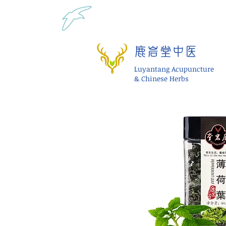
Tel: 1-425 908 9245 北美
鹿岩堂中医
Luyantang Acupuncture
& Chinese Herbs