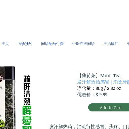
/全球问诊
主页
面诊预约
问诊配药付费
中医在线问诊
主治病症
【薄荷茶
】Mint Tea
发汗解热
治感冒 |
消除牙
净含量：80g / 2.82 oz
优惠价：$ 9.99
Add to Cart
发汗解热药，治流行性感冒、头疼、目