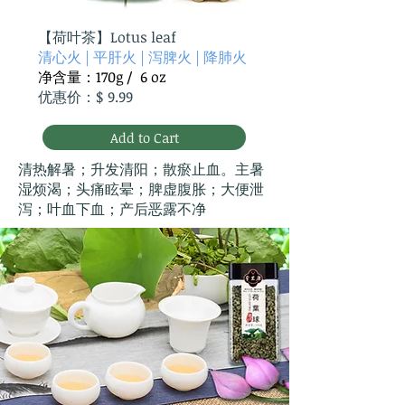
【
荷叶茶】Lotus leaf
清心火 | 平肝火 | 泻脾火 | 降肺火
净含量：170g / 6 oz
优惠价：$ 9.99
Add to Cart
清热解暑；升发清阳；散瘀止血。主暑
湿烦渴；头痛眩晕；脾虚腹胀；大便泄
泻；叶血下血；产后恶露不净