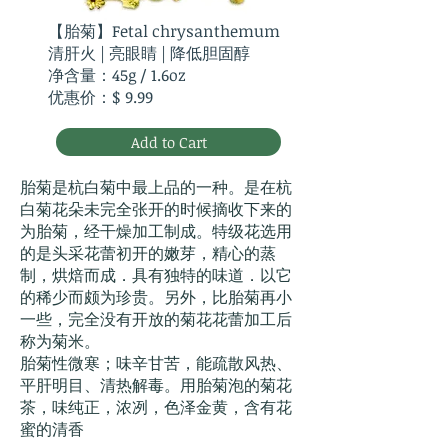
【胎菊】Fetal chrysanthemum
清肝火 | 亮眼睛 | 降低胆固醇
​净含量：45g / 1.6oz
优惠价：$ 9.99
Add to Cart
胎菊是杭白菊中最上品的一种。是在杭
白菊花朵未完全张开的时候摘收下来的
为胎菊，经干燥加工制成。特级花选用
的是头采花蕾初开的嫩芽，精心的蒸
制，烘焙而成．具有独特的味道．以它
的稀少而颇为珍贵。另外，比胎菊再小
一些，完全没有开放的菊花花蕾加工后
称为菊米。
​胎菊性微寒；味辛甘苦，能疏散风热、
平肝明目、清热解毒。用胎菊泡的菊花
茶，味纯正，浓冽，色泽金黄，含有花
蜜的清香