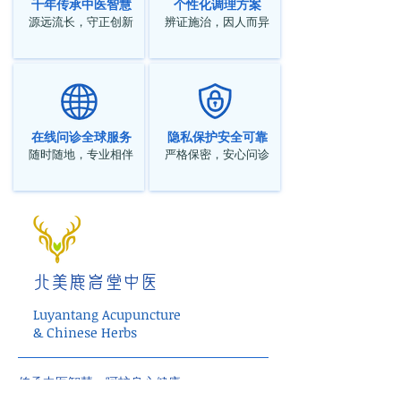
千年传承中医智慧
个性化调理方案
源远流长，守正创新
辨证施治，因人而异
在线问诊全球服务
隐私保护安全可靠
随时随地，专业相伴
严格保密，安心问诊
北美鹿岩堂中医
Luyantang Acupuncture
& Chinese Herbs
传承中医智慧，呵护身心健康。
中医调理・个性化治疗・整体健康