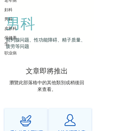
老年病
妇科
男科
男科
皮肤科
保健养
前列腺问题、性功能障碍、精子质量、
生
疲劳等问题
职业病
文章即將推出
瀏覽此部落格中的其他類別或稍後回
來查看。