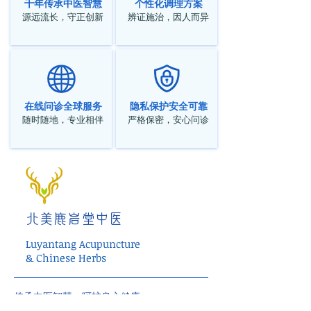
千年传承中医智慧
个性化调理方案
源远流长，守正创新
辨证施治，因人而异
在线问诊全球服务
隐私保护安全可靠
随时随地，专业相伴
严格保密，安心问诊
北美鹿岩堂中医
Luyantang Acupuncture
& Chinese Herbs
传承中医智慧，呵护身心健康。
中医调理・个性化治疗・整体健康