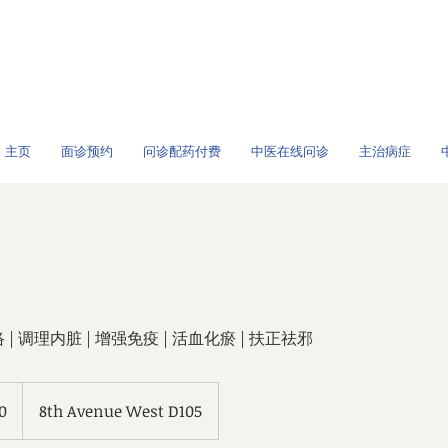
/全球问诊
主页
面诊预约
问诊配药付费
中医在线问诊
主治病症
 | 调理内脏 | 增强免疫 | 活血化瘀 | 扶正祛邪
0
8th Avenue West D105