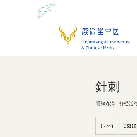
Tel: 1-425 908 9245 北美
鹿岩堂中医
Luyantang Acupuncture
& Chinese Herbs
針刺
缓解疼痛 | 舒经活络
100
美
1 小時
1
US$10
元
小