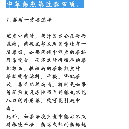
中草药熬药注意事项：
1.药罐一定要洗净
煎煮中药时，药汁因水分蒸发而
浓缩，药罐底部及周围常积有一
层药垢。如果药罐中煎煮的药物
经常变更，而不及时将积存的药
垢擦去，投放新的药物煎煮时，
药垢就会溶解，干扰、降低药
效，甚至贻误病情。特别是如果
曾经煎煮过毒性强烈的药或不能
入口的外用药，还可能引起中
毒。
此外，如果每次煎煮中药后不及
时擦洗干净，药罐底部的药垢越