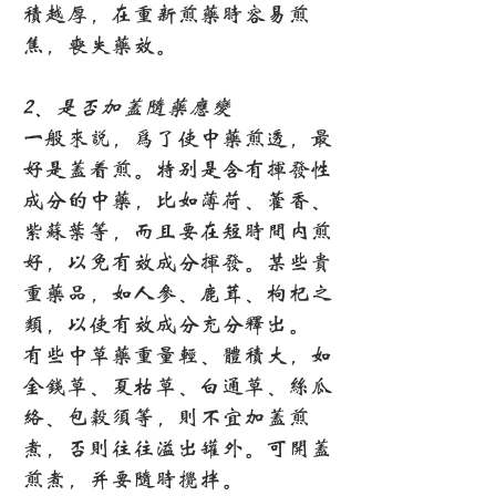
积越厚，在重新煎药时容易煎
焦，丧失药效。
2、是否加盖随药应变
一般来说，为了使中药煎透，最
好是盖着煎。特别是含有挥发性
成分的中药，比如薄荷、藿香、
紫苏叶等，而且要在短时间内煎
好，以免有效成分挥发。某些贵
重药品，如人参、鹿茸、枸杞之
类，以使有效成分充分释出。
有些中草药重量轻、体积大，如
金钱草、夏枯草、白通草、丝瓜
络、包谷须等，则不宜加盖煎
煮，否则往往溢出罐外。可开盖
煎煮，并要随时搅拌。