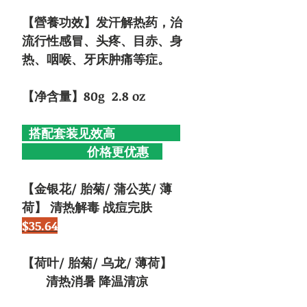
【營養功效】发汗解热药，治
流行性感冒、头疼、目赤、身
热、咽喉、牙床肿痛等症。
【净含量】80g 2.8 oz
搭配套装见效高
价格更优惠
【金银花/ 胎菊/ 蒲公英/ 薄
荷】 清热解毒 战痘完肤
$35.64
【荷叶/ 胎菊/ 乌龙/ 薄荷】
清热消暑 降温清凉