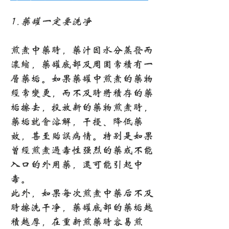
1.药罐一定要洗净
煎煮中药时，药汁因水分蒸发而
浓缩，药罐底部及周围常积有一
层药垢。如果药罐中煎煮的药物
经常变更，而不及时将积存的药
垢擦去，投放新的药物煎煮时，
药垢就会溶解，干扰、降低药
效，甚至贻误病情。特别是如果
曾经煎煮过毒性强烈的药或不能
入口的外用药，还可能引起中
毒。
此外，如果每次煎煮中药后不及
时擦洗干净，药罐底部的药垢越
积越厚，在重新煎药时容易煎