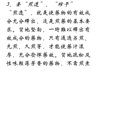
3、要“煎透”、“榨干”
“煎透”，就是使药物的有效成
分充分释出，这是煎药的基本要
求。质地坚韧、一时难以释出有
效成分的药物，只有通过另煎、
先煎、久煎等，才能使药汁浓
厚，充分发挥药效。质地疏松及
性味轻薄芳香的药物，不需煎煮
太长的时间;但质轻体大的草
药，则应经常搅拌，才便于将药
煎透。
千年传承中医智慧
个性化调理方案