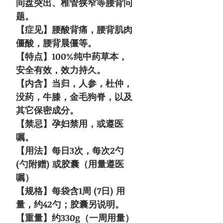
间盘突出、椎管狭窄等腰背问
题。
【症见】腰酸背痛，腰背肌肉
僵酸，腰背晨僵等。
【特点】100%纯中药草本，
安全有效，效力持久。
【内含】当归，人参，杜仲，
没药，牛膝，金毛狗脊，以及
其它保密成分。
【禁忌】孕妇禁用，或遵医
嘱。
【用法】每日3次，每次2勺
(勺附赠) 或胶囊（用量遵医
嘱）
【规格】每袋含1周 (7日) 用
量，约42勺；胶囊另说明。
【重量】约330g（一周用量）