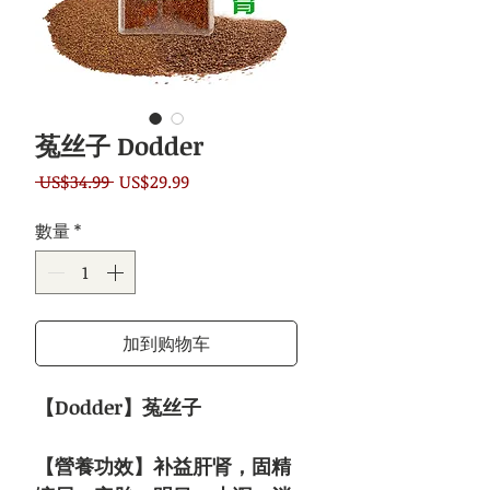
菟丝子 Dodder
一
促
 US$34.99 
US$29.99
般
銷
數量
*
價
價
格
格
加到购物车
【Dodder】菟丝子
【營養功效】补益肝肾，固精