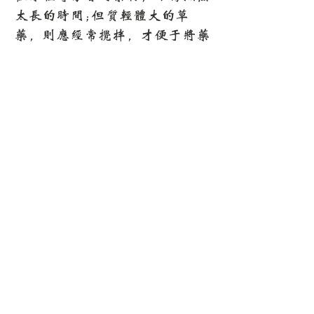
太长的时间;但质轻体大的草
药，则应经常搅拌，才便于将药
煎透。
千年传承中医智慧
个性化调理方案
源远流长，守正创新
辨证施治，因人而异
在线问诊全球服务
隐私保护安全可靠
随时随地，专业相伴
严格保密，安心问诊