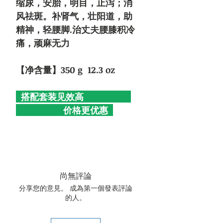
缩尿，安胎，明目，止泻；消
风祛斑。补肾气，壮阳道，助
精神，轻腰脚.治丈夫腰膝积冷
痛，顽麻无力
【净含量】350 g 12.3 oz
搭配套装见效高
价格更优惠
尚無評論
分享您的意見。 成為第一個發表評論
的人。