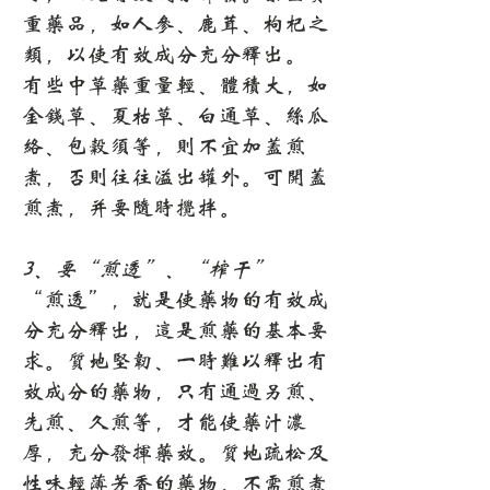
重药品，如人参、鹿茸、枸杞之
类，以使有效成分充分释出。
有些中草药重量轻、体积大，如
金钱草、夏枯草、白通草、丝瓜
络、包谷须等，则不宜加盖煎
煮，否则往往溢出罐外。可开盖
煎煮，并要随时搅拌。
3、要“煎透”、“榨干”
“煎透”，就是使药物的有效成
分充分释出，这是煎药的基本要
求。质地坚韧、一时难以释出有
效成分的药物，只有通过另煎、
先煎、久煎等，才能使药汁浓
厚，充分发挥药效。质地疏松及
性味轻薄芳香的药物，不需煎煮