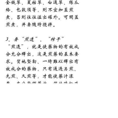
金钱草、夏枯草、白通草、丝瓜
络、包谷须等，则不宜加盖煎
煮，否则往往溢出罐外。可开盖
煎煮，并要随时搅拌。
3、要“煎透”、“榨干”
“煎透”，就是使药物的有效成
分充分释出，这是煎药的基本要
求。质地坚韧、一时难以释出有
效成分的药物，只有通过另煎、
先煎、久煎等，才能使药汁浓
厚，充分发挥药效。质地疏松及
性味轻薄芳香的药物，不需煎煮
太长的时间;但质轻体大的草
药，则应经常搅拌，才便于将药
煎透。