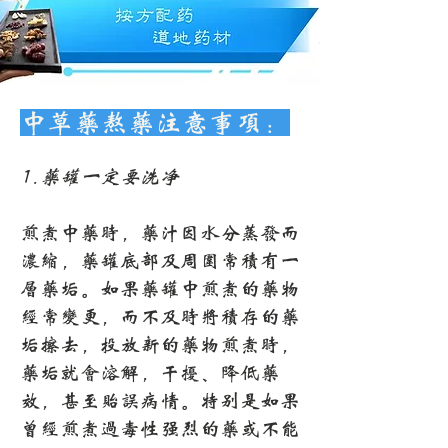
中草药熬药注意事项：
1.药罐一定要洗净
煎煮中药时，药汁因水分蒸发而
浓缩，药罐底部及周围常积有一
层药垢。如果药罐中煎煮的药物
经常变更，而不及时将积存的药
垢擦去，投放新的药物煎煮时，
药垢就会溶解，干扰、降低药
效，甚至贻误病情。特别是如果
曾经煎煮过毒性强烈的药或不能