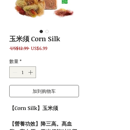
玉米须 Corn Silk
一
促
 US$12.99 
US$6.99
般
銷
數量
*
價
價
格
格
加到购物车
【Corn Silk】玉米须
【營養功效】降三高。髙血