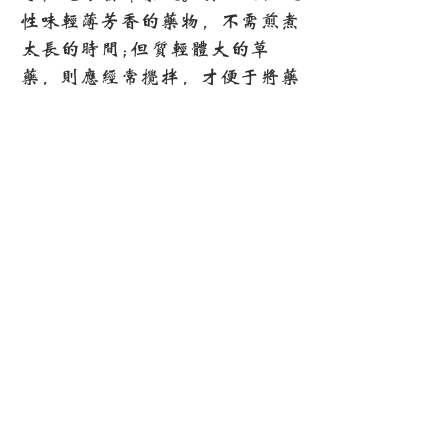
性味轻薄芳香的药物，不需煎煮
太长的时间;但质轻体大的草
药，则应经常搅拌，才便于将药
煎透。
千年传承中医智慧
个性化调理方案
源远流长，守正创新
辨证施治，因人而异
在线问诊全球服务
隐私保护安全可靠
随时随地，专业相伴
严格保密，安心问诊