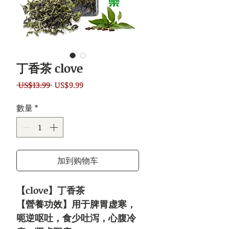
丁香茶 clove
一
促
 US$13.99 
US$9.99
般
銷
數量
*
價
價
格
格
加到购物车
【clove】丁香茶
【營養功效】用于脾胃虚寒，
呃逆呕吐，食少吐泻，心腹冷