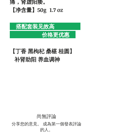
痛，肾虚阳痿。
【净含量】50g 1.7 oz
搭配套装见效高
价格更优惠
【丁香 黑枸杞 桑椹 桂圆】
补肾助阳 养血调神
尚無評論
分享您的意見。 成為第一個發表評論
的人。