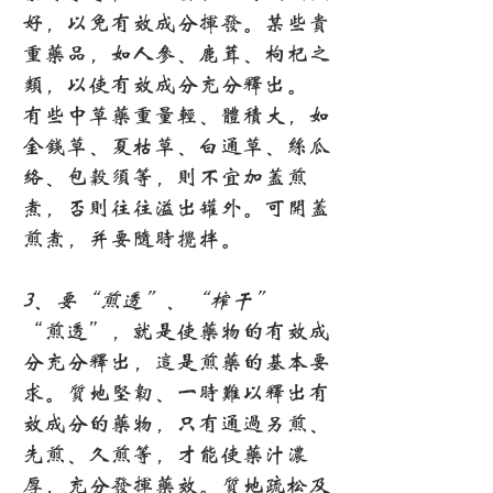
好，以免有效成分挥发。某些贵
重药品，如人参、鹿茸、枸杞之
类，以使有效成分充分释出。
有些中草药重量轻、体积大，如
金钱草、夏枯草、白通草、丝瓜
络、包谷须等，则不宜加盖煎
煮，否则往往溢出罐外。可开盖
煎煮，并要随时搅拌。
3、要“煎透”、“榨干”
“煎透”，就是使药物的有效成
分充分释出，这是煎药的基本要
求。质地坚韧、一时难以释出有
效成分的药物，只有通过另煎、
先煎、久煎等，才能使药汁浓
厚，充分发挥药效。质地疏松及