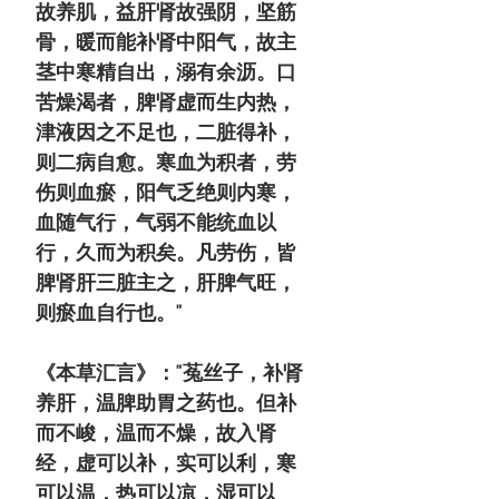
故养肌，益肝肾故强阴，坚筋
骨，暖而能补肾中阳气，故主
茎中寒精自出
，溺有余沥。口
苦燥渴者，脾肾虚而生内热，
津液因之不足也，二脏得补，
则二病自愈。寒血为积者，劳
伤则血瘀，阳气乏绝则内寒，
血随气行，气弱不能统血以
行，久而为积矣。凡劳伤，皆
脾肾肝三脏主之，肝脾气旺，
则瘀血自行也。"
《本草汇言》："菟丝子，补肾
养肝，温脾助胃之药也。但补
而不峻，温而不燥，故入肾
经，虚可以补，实可以利，寒
可以温，热可以凉，湿可以