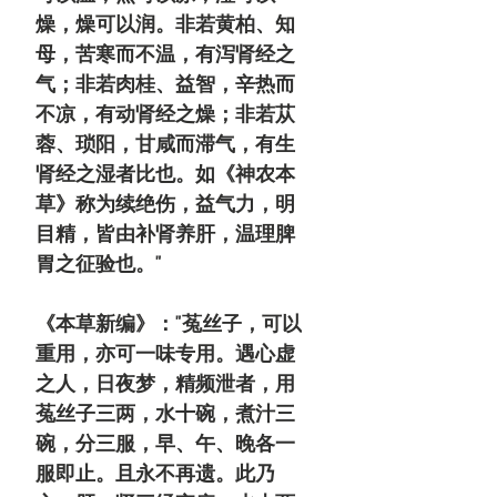
燥，燥可以润。非若黄柏、知
母，苦寒而不温，有泻肾经之
气；非若肉桂、益智，辛热而
不凉，有动肾经之燥；非若苁
蓉、琐阳，甘咸而滞气，有生
肾经之湿者比也。如《神农本
草》称为续绝伤，益气力，明
目精，皆由补肾养肝，温理脾
胃之征验也。"
《本草新编》："菟丝子，可以
重用，亦可一味专用。遇心虚
之人，日夜梦，精频泄者，用
菟丝子
三两
，水十碗，煮汁三
碗，分三服，早、午、晚各一
服即止。且永不再遗。此乃