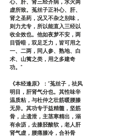
心、肝、肾三经齐病，水火两
虚所致。菟丝子正补
心、肝、
肾之圣药
，况又不杂之别味，
则力尤专，所以能直入三经以
收全效也。他如夜梦不安，两
目昏暗，双足乏力，皆可用之
一、二两，同人参、熟地、白
术、山荑之类，用之多建奇
功。"
《本经逢原》："菟丝子，祛风
明目，肝肾气分也。其性味辛
温质粘，与杜仲之壮筋暖腰膝
无异。其功专于益精髓，坚筋
骨，止遗泄，主茎寒精出，溺
有余沥，去膝胫酸软，老人肝
肾气虚，腰痛膝冷，合补骨