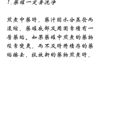
1.药罐一定要洗净
煎煮中药时，药汁因水分蒸发而
浓缩，药罐底部及周围常积有一
层药垢。如果药罐中煎煮的药物
经常变更，而不及时将积存的药
垢擦去，投放新的药物煎煮时，
药垢就会溶解，干扰、降低药
效，甚至贻误病情。特别是如果
曾经煎煮过毒性强烈的药或不能
入口的外用药，还可能引起中
毒。
此外，如果每次煎煮中药后不及
时擦洗干净，药罐底部的药垢越
积越厚，在重新煎药时容易煎
焦，丧失药效。