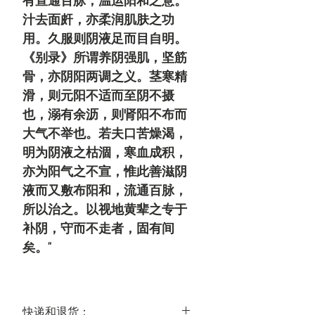
有宣通百脉，温运阳和之意。
汁去面皯，亦柔润肌肤之功
用。久服则
阴液足而目自明
。
《别录》所谓养阴强肌，坚筋
骨，亦阴阳两调之义。茎寒精
滑，则元阳不适而至阴不摄
也，溺有余沥，则肾阳不布而
大气不举也。若夫口苦燥渴，
明为阴液之枯涸，寒血成积，
亦为阳气之不宣，惟此善滋阴
液而又敷布阳和，流通百脉，
所以治之。以视地黄辈之专于
补阴，守而不走者，固有间
矣。"
快递和退货：