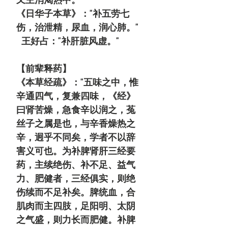
《日华子本草》："补五劳七
伤，治泄精，尿血，润心肺。"
王好占："补肝脏风虚。"
【前辈释药】
《本草经疏》："五味之中，惟
辛通四气，复兼四味，《经》
曰肾苦燥，急食辛以润之，菟
丝子之属是也，与辛香燥热之
辛，迥乎不同矣，学者不以辞
害义可也。为补
脾肾肝三经要
药
，主续绝伤、补不足、益气
力、肥健者，三经俱实，则绝
伤续而不足补矣。脾统血，合
肌肉而主四肢，足阳明、太阴
之气盛，则力长而肥健。补脾