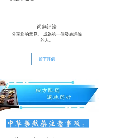
送达时间：
美国大陆常规运达时间为 3-5 个工作
日，国际常规运达时间为 14-21 个工作
尚無評論
日。
分享您的意見。 成為第一個發表評論
关于退货：
的人。
我们的中药饮片都是经我们精心甄选
的，所以在大多数情况下，都可以保证
质量。鉴于中药材的特殊性，恕我们不
留下評價
接受退货。若遇特殊情况，请联系我们
商榷。
快递费用：全场中药饮片一次购满
$120，美国大陆包邮。
中草药熬药注意事项：