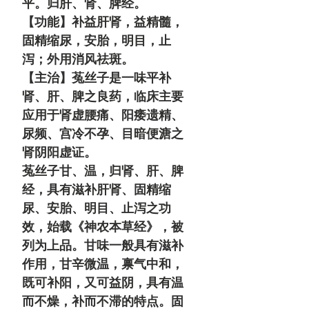
平。归肝、肾、脾经。
【功能】补益肝肾，益精髓，
固精缩尿，安胎，明目，止
泻；外用消风祛斑。
【主治】菟丝子是一味平补
肾、肝、脾之良药，临床主要
应用于肾虚腰痛、阳痿遗精、
尿频、宫冷不孕、目暗便溏之
肾阴阳虚证。
菟丝子甘、温，归肾、肝、脾
经，具有滋补肝肾、固精缩
尿、安胎、明目、止泻之功
效，始载《神农本草经》，被
列为上品。甘味一般具有滋补
作用，甘辛微温，禀气中和，
既可补阳，又可益阴，具有温
而不燥，补而不滞的特点。固