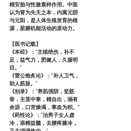
精安胎与性激素样作用。中医
认为肾为先天之本，内寓元阴
与元阳，是人体生殖发育的根
源，脏腑机能活动的原动力。
【医书记载】
《本经》："主续绝伤，补不
足，益气力，肥健人，久服明
目。"
《雷公炮炙论》："补人卫气，
助人筋脉。"
《别录》："养肌强阴，坚筋
骨，主茎中寒，精自出，溺有
余沥，口苦燥渴，寒血为积。"
《药性论》："治男子女人虚
冷，添精益髓，去腰疼膝冷，
又主消渴热中。"