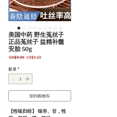
美国中药 野生菟丝子
正品菟丝子 益精补髓
安胎 50g
一
促
 US$9.99 
US$9.69
般
銷
數量
*
價
價
格
格
加到购物车
【性味归经】 味辛、甘，性