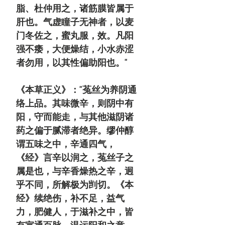
脂、杜仲用之，诸筋膜皆属于
肝也。气虚瞳子无神者，以麦
门冬佐之，蜜丸服，效。凡阳
强不痿，大便燥结，小水赤涩
者勿用，以
其性偏助阳
也。"
《本草正义》："菟丝为养阴通
络上品。其味微辛，则阴中有
阳，守而能走，与其他滋阴诸
药之偏于腻滞者绝异。缪仲醇
谓五味之中，辛通四气，
《经》言辛以润之，菟丝子之
属是也，与辛香燥热之辛，迥
乎不同，所解极为剀切。《本
经》续绝伤，补不足，益气
力，肥健人，于滋补之中，皆