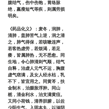
腹结气，伤中伤饱，胃络脉
绝，羸瘦短气等疾，则属劳损
明矣。
《药品化义》：麦冬，润肺，
清肺，盖肺苦气上逆，润之清
之，肺气得保，若咳嗽连声，
若客热虚劳，若烦渴，若足
痿，皆属肺热，无不悉愈。同
生地，令心肺清则气顺，结气
自释，治虚人元气不运，胸腹
虚气痞满，及女人经水枯，乳
不下，皆宜用之。同黄芩，扶
金制木，治臌胀浮肿。同山
栀，清金利水，治支满黄疸。
又同小荷钱，清养胆腑，以佐
少阳生气。入固本丸，以滋阴