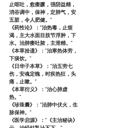
止呕吐，愈痿蹶，强阴益精，
消谷调中，保神，定肺气，安
五脏，令人肥健。"
《药性论》："治热毒，止烦
渴，主大水面目肢节浮肿，下
水。治肺痿吐脓，主泄精。"
《本草拾遗》："治寒热体劳，
下痰饮。"
《日华子本草》："治五劳七
伤，安魂定魄，时疾热狂，头
痛，止嗽。"
《本草衍义》："治心肺虚
热。"
《珍珠囊》："治肺中伏火，生
脉保神。"
《医学启源》："《主治秘诀》
云，治经枯乳汁不下。"