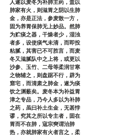
人遂以麦冬为补肺主药，盖以
肺家有火，则滋胃之阴以生肺
金，亦是正法，参麦散一方，
固为养胃保肺无上妙品。然肺
为贮痰之器，干燥者少，湿浊
者多，设使痰气未清，而即投
粘腻，其害已不可胜言，而麦
冬又滋腻队中之上将，或更以
沙参、玉竹、二母等柔润甘寒
之物辅之，则盘踞不行，辟为
窟宅，而清肃之肺金，遂为痰
饮之渊薮矣。麦冬本为补益胃
津之专品，乃今人多以为补肺
之药，虽曰补土生金，无甚悖
谬，究其之所以专主者，固在
胃而不在肺，寇宗奭谓治肺
热，亦就肺家有火者言之，柔