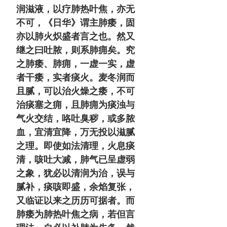
润滋液，以疗肺热叶焦，亦无
不可，《日华》谓主肺痿，固
亦以肺火炽盛者言之也。然又
继之曰吐脓，则系肺痈矣。究
之肺痿、肺痈，一虚一实，虚
者干痿，实者痰火。麦冬润而
且腻，可以治火燥之痿，不可
治痰塞之痈，且肺痈为痰浊与
气火交结，咯吐臭秽，或多脓
血，宜清宜降，万无投以滋腻
之理。即使如法清理，火息痰
清，咳吐大减，肺气已呈虚弱
之象，犹必以清润为治，误与
腻补，痰咳即盛，余焰复张，
又临证以来之历历可据者。而
肺痿为肺热叶焦之病，若但言