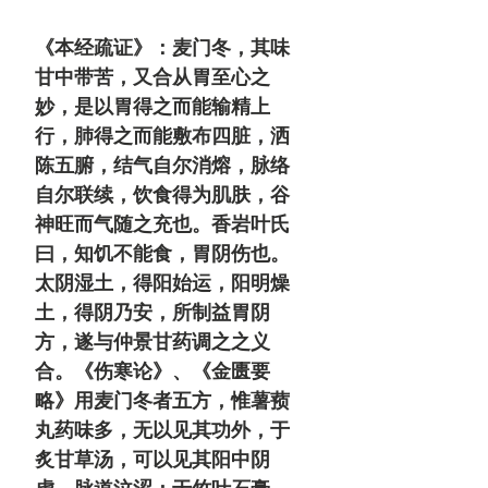
《本经疏证》：麦门冬，其味
甘中带苦，又合从胃至心之
妙，是以胃得之而能输精上
行，肺得之而能敷布四脏，洒
陈五腑，结气自尔消熔，脉络
自尔联续，饮食得为肌肤，谷
神旺而气随之充也。香岩叶氏
曰，知饥不能食，胃阴伤也。
太阴湿土，得阳始运，阳明燥
土，得阴乃安，所制益胃阴
方，遂与仲景甘药调之之义
合。《伤寒论》、《金匮要
略》用麦门冬者五方，惟薯蓣
丸药味多，无以见其功外，于
炙甘草汤，可以见其阳中阴