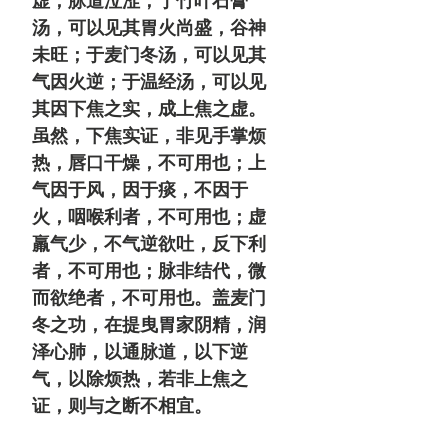
虚，脉道泣涩；于竹叶石膏
汤，可以见其胃火尚盛，谷神
未旺；于麦门冬汤，可以见其
气因火逆；于温经汤，可以见
其因下焦之实，成上焦之虚。
虽然，下焦实证，非见手掌烦
热，唇口干燥，不可用也；上
气因于风，因于痰，不因于
火，咽喉利者，不可用也；虚
羸气少，不气逆欲吐，反下利
者，不可用也；脉非结代，微
而欲绝者，不可用也。盖麦门
冬之功，在提曳胃家阴精，润
泽心肺，以通脉道，以下逆
气，以除烦热，若非上焦之
证，则与之断不相宜。