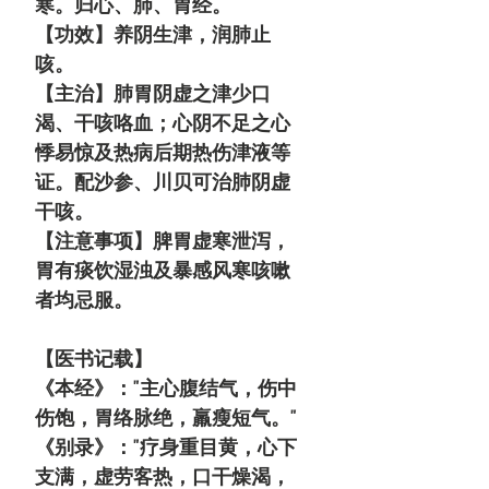
寒。归心、肺、胃经。
【功效】养阴生津，润肺止
咳。
【主治】肺胃阴虚之津少口
渴、干咳咯血；心阴不足之心
悸易惊及热病后期热伤津液等
证。配沙参、川贝可治肺阴虚
干咳。
【注意事项】脾胃虚寒泄泻，
胃有痰饮湿浊及暴感风寒咳嗽
者均忌服。
【医书记载】
《本经》："主心腹结气，伤中
伤饱，胃络脉绝，羸瘦短气。"
《别录》："疗身重目黄，心下
支满，虚劳客热，口干燥渴，