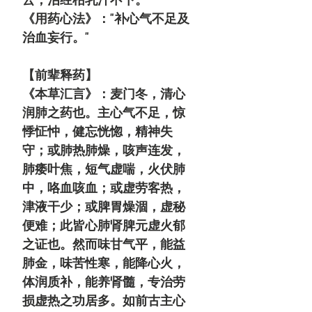
《用药心法》："补心气不足及
治血妄行。"
【前辈释药】
《本草汇言》：麦门冬，清心
润肺之药也。主心气不足，惊
悸怔忡，健忘恍惚，精神失
守；或肺热肺燥，咳声连发，
肺痿叶焦，短气虚喘，火伏肺
中，咯血咳血；或虚劳客热，
津液干少；或脾胃燥涸，虚秘
便难；此皆心肺肾脾元虚火郁
之证也。然而味甘气平，能益
肺金，味苦性寒，能降心火，
体润质补，能养肾髓，专治劳
损虚热之功居多。如前古主心