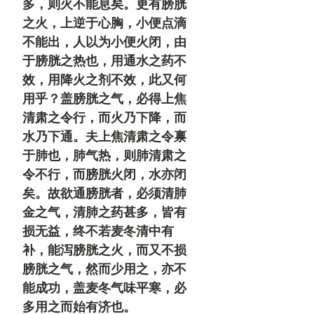
多，则火不能息矣。更有膀胱
之火，上逆于心胸，小便点滴
不能出，人以为小便火闭，由
于膀胱之热也，用通水之药不
效，用降火之剂不效，此又何
用乎？盖膀胱之气，必得上焦
清肃之令行，而火乃下降，而
水乃下通。夫上焦清肃之令禀
于肺也，肺气热，则肺清肃之
令不行，而膀胱火闭，水亦闭
矣。故欲通膀胱者，必须清肺
金之气，清肺之药甚多，皆有
损无益，终不若麦冬清中有
补，能泻膀胱之火，而又不损
膀胱之气，然而少用之，亦不
能成功，盖麦冬气味平寒，必
多用之而始有济也。