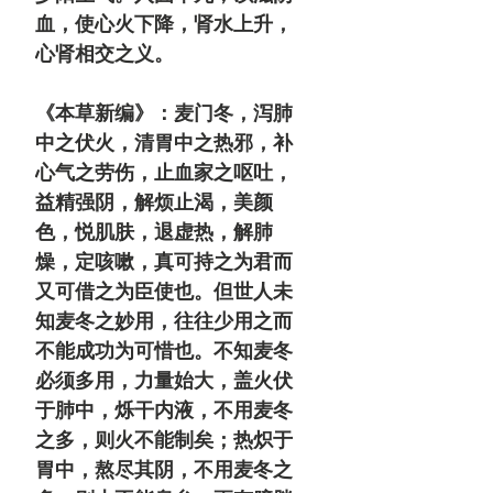
血，使心火下降，肾水上升，
心肾相交之义。
《本草新编》：麦门冬，泻肺
中之伏火，清胃中之热邪，补
心气之劳伤，止血家之呕吐，
益精强阴，解烦止渴，美颜
色，悦肌肤，退虚热，解肺
燥，定咳嗽，真可持之为君而
又可借之为臣使也。但世人未
知麦冬之妙用，往往少用之而
不能成功为可惜也。不知麦冬
必须多用，力量始大，盖火伏
于肺中，烁干内液，不用麦冬
之多，则火不能制矣；热炽于
胃中，熬尽其阴，不用麦冬之