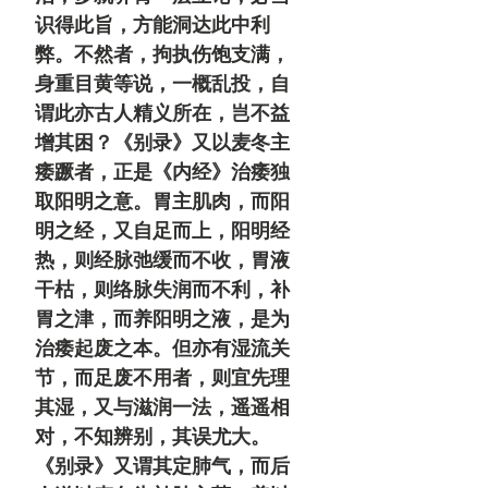
识得此旨，方能洞达此中利
弊。不然者，拘执伤饱支满，
身重目黄等说，一概乱投，自
谓此亦古人精义所在，岂不益
增其困？《别录》又以麦冬主
痿蹶者，正是《内经》治痿独
取阳明之意。胃主肌肉，而阳
明之经，又自足而上，阳明经
热，则经脉弛缓而不收，胃液
干枯，则络脉失润而不利，补
胃之津，而养阳明之液，是为
治痿起废之本。但亦有湿流关
节，而足废不用者，则宜先理
其湿，又与滋润一法，遥遥相
对，不知辨别，其误尤大。
《别录》又谓其定肺气，而后