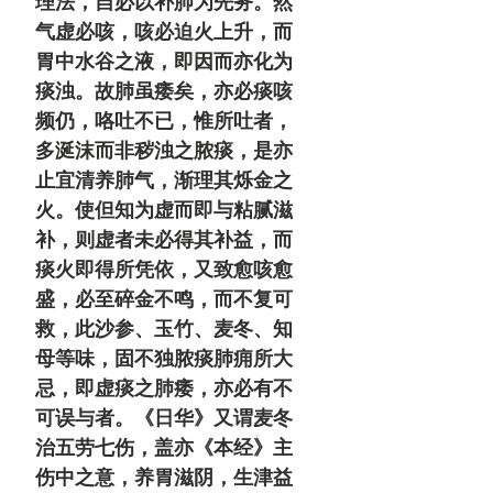
理法，自必以补肺为先务。然
气虚必咳，咳必迫火上升，而
胃中水谷之液，即因而亦化为
痰浊。故肺虽痿矣，亦必痰咳
频仍，咯吐不已，惟所吐者，
多涎沫而非秽浊之脓痰，是亦
止宜清养肺气，渐理其烁金之
火。使但知为虚而即与粘腻滋
补，则虚者未必得其补益，而
痰火即得所凭依，又致愈咳愈
盛，必至碎金不鸣，而不复可
救，此沙参、玉竹、麦冬、知
母等味，固不独脓痰肺痈所大
忌，即虚痰之肺痿，亦必有不
可误与者。《日华》又谓麦冬
治五劳七伤，盖亦《本经》主
伤中之意，养胃滋阴，生津益