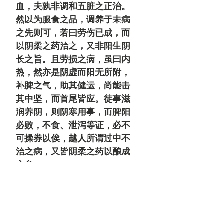
血，夫孰非调和五脏之正治。
然以为服食之品，调养于未病
之先则可，若曰劳伤已成，而
以阴柔之药治之，又非阳生阴
长之旨。且劳损之病，虽曰内
热，然亦是阴虚而阳无所附，
补脾之气，助其健运，尚能击
其中坚，而首尾皆应。徒事滋
润养阴，则阴寒用事，而脾阳
必败，不食、泄泻等证，必不
可操券以俟，越人所谓过中不
治之病，又皆阴柔之药以酿成
之矣。