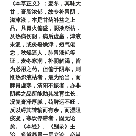
《本草正义》：麦冬，其味大
甘，膏脂浓郁，故专补胃阴，
滋津液，本是甘药补益之上
品。凡胃火偏盛，阴液渐枯，
及热病伤阴，病后虚羸，津液
未复，或炎暑燥津，短气倦
怠，秋燥逼人，肺胃液耗等
证，麦冬寒润，补阴解渴，皆
为必用之药。但偏于阴寒，则
惟热炽液枯者，最为恰当，而
脾胃虚寒，清阳不振者，亦非
阴柔之品所能助其发育生长。
况复膏泽厚腻，苟脾运不旺，
反以碍其转输而有余，而湿阻
痰凝，寒饮停滞者，固无论
矣。《本经》、《别录》主
治，多就养胃一层立论，必当