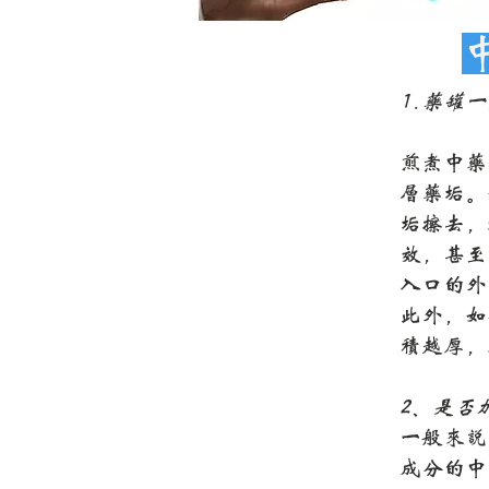
1.药罐
煎煮中药
层药垢。
垢擦去，
效，甚至
入口的外
此外，如
积越厚，
2、是否
一般来说
成分的中