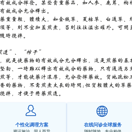
有效成分挥发。某些贵重药品，如人参、鹿茸、枸
有效成分充分释出。
药重量轻、体积大，如金钱草、夏枯草、白通草、
须等，则不宜加盖煎煮，否则往往溢出罐外。可开
随时搅拌。
煎透”、“榨干”
，就是使药物的有效成分充分释出，这是煎药的基
坚韧、一时难以释出有效成分的药物，只有通过另
煎等，才能使药汁浓厚，充分发挥药效。质地疏松
香的药物，不需煎煮太长的时间;但质轻体大的草
搅拌，才便于将药煎透。
个性化调理方案
在线问诊全球服务
辨证施治，因人而异
随时随地，专业相伴