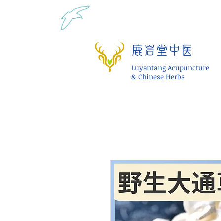
Tel: 1-425 908 9245 北美
鹿岩堂中医
Luyantang Acupuncture
& Chinese Herbs