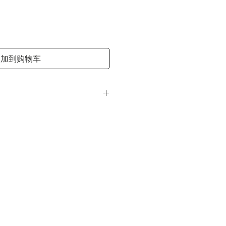
價
格
加到购物车
为 3-5 个工作日，国际常规运达时
经我们精心甄选的，所以在大多数情
量。鉴于中药材的特殊性，恕我们不
情况，请联系我们商榷。
片一次购满$120，美国大陆包邮。