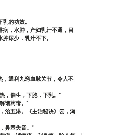
。
下乳的功效。
淋病，水肿，产妇乳汁不通，目
水肿尿少，乳汁不下。
热，通利九窍血脉关节，令人不
热，催生，下胞，下乳。"
解诸药毒。"
闭，治五淋。《主治秘诀》云，泻
，鼻塞失音。"