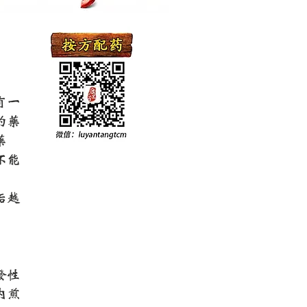
有一
的药
药
不能
垢越
发性
内煎