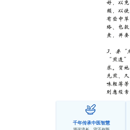
好，以免
类，以使
有些中草
络、包谷
煮，并要
3、要“
“煎透”
求。质地
先煎、久
味轻薄芳
则应经常
千年传承中医智慧
源远流长，守正创新