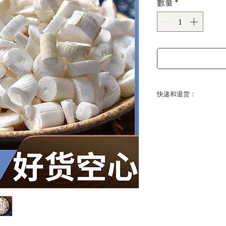
數量
*
價
格
快递和退货：
送达时间：
美国大陆常规运达时间
间为 14-21 个工作日。
关于退货：
我们的中药饮片都是
况下，都可以保证质
接受退货。若遇特殊
快递费用：全场中药饮