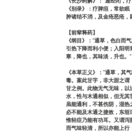
《长沙药解》："通经闭，疗
《别录》：疗脾疸，常欲眠
肿诸结不消，及金疮恶疮，
【前辈释药】
《纲目》："通草，色白而
引热下降而利小便；入阳明
寒，降也，其味淡，升也。"
《本草正义》："通草，其
毒。案此甘字，非大甜之谓
甘之例。此物无气无味，以
水，性与木通相似，但无其
虽能通利，不甚伤阴，湿热
必不能及木通之捷效，东垣
惟轻症乃能有功耳。又谓泻
而气味轻清，所以亦能上行