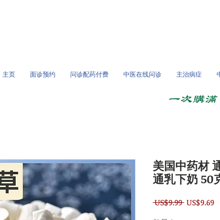
/全球问诊
主页
面诊预约
问诊配药付费
中医在线问诊
主治病症
一次购满 
美国中药材 
通乳下奶 50
一
 US$9.99 
US$9.69
般