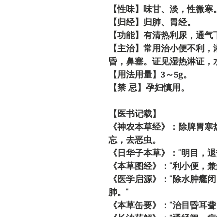
【性味】味甘、淡，性微寒
【归经】归肺、胃经。
【功能】有清热利尿，通气
【主治】常用治小便不利，
昏，鼻塞。证见湿热淋证，
【用法用量】3～5g。
【禁 忌】孕妇慎用。
【医书记载】
《神农本草经》：除脾胃寒
忘，去恶虫。
《日华子本草》："明目，退
《本草图经》："利小便，兼
《医学启源》："除水肿癃
肺。"
《本草缶要》："治目昏耳聋