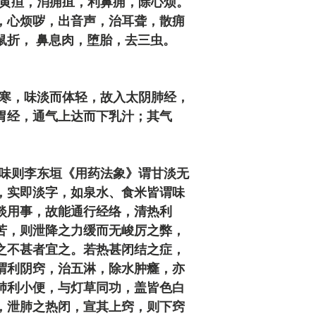
黄疸，消痈疽，利鼻痈，除心烦。"
，心烦哕，出音声，治耳聋，散痈
鼠折， 鼻息肉，堕胎，去三虫。
气寒，味淡而体轻，故入太阴肺经，
胃经，通气上达而下乳汁；其气
气味则李东垣《用药法象》谓甘淡无
，实即淡字，如泉水、食米皆谓味
淡用事，故能通行经络，清热利
苦，则泄降之力缓而无峻厉之弊，
之不甚者宜之。若热甚闭结之症，
谓利阴窍，治五淋，除水肿癃，亦
肺利小便，与灯草同功，盖皆色白
，泄肺之热闭，宣其上窍，则下窍