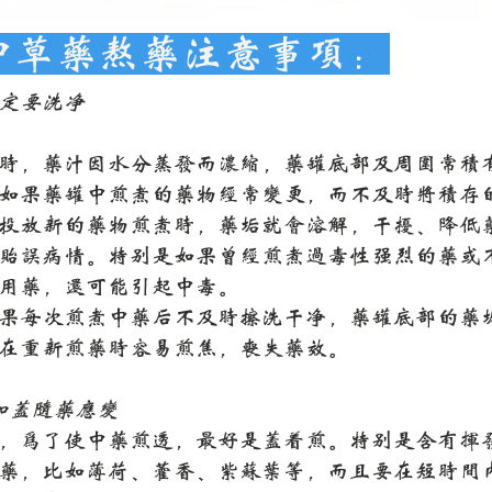
中草药熬药注意事项：
一定要洗净
时，药汁因水分蒸发而浓缩，药罐底部及周围常积
如果药罐中煎煮的药物经常变更，而不及时将积存
投放新的药物煎煮时，药垢就会溶解，干扰、降低
贻误病情。特别是如果曾经煎煮过毒性强烈的药或
用药，还可能引起中毒。
果每次煎煮中药后不及时擦洗干净，药罐底部的药
在重新煎药时容易煎焦，丧失药效。
加盖随药应变
，为了使中药煎透，最好是盖着煎。特别是含有挥
药，比如薄荷、藿香、紫苏叶等，而且要在短时间