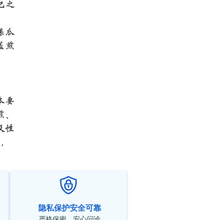
杞之
丝瓜
盖煎
本要
煎、
及性
药，
隐私保护安全可靠
严格保密，安心问诊