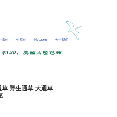
My account
中成药
中草药
Nccaom
关于我们
$120，美国大陆包邮
通草 野生通草 大通草
克
促
銷