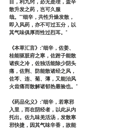
目，利九窍，必无是理，盖辛
散升发之药，岂可久服
哉。""细辛，共性升燥发散，
即入风药，亦不可过五分，以
其气味俱厚而性过烈耳。"
《本草汇言》:"细辛，佐姜、
桂能驱脏府之寒，佐跗子能散
诸疾之冷，佐独活能除少阴头
痛，佐荆、防能散诸经之风，
佐芩、连、菊、薄，又能治风
火齿痛而散解诸郁热最验也。"
《药品化义》:"细辛，若寒邪
入里，而在阴经者，以此从内
托出。佐九味羌活汤，发散寒
邪快捷，因其气味辛香，故能