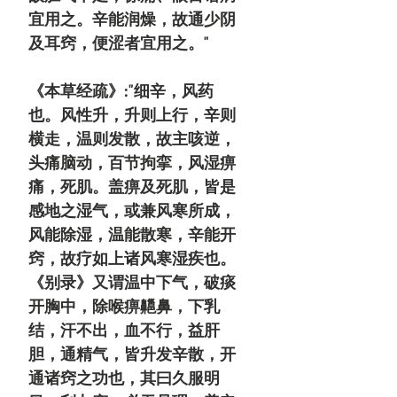
宜用之。辛能润燥，故通少阴
及耳窍，便涩者宜用之。"
《本草经疏》:"细辛，风药
也。风性升，升则上行，辛则
横走，温则发散，故主咳逆，
头痛脑动，百节拘挛，风湿痹
痛，死肌。盖痹及死肌，皆是
感地之湿气，或兼风寒所成，
风能除湿，温能散寒，辛能开
窍，故疗如上诸风寒湿疾也。
《别录》又谓温中下气，破痰
开胸中，除喉痹齆鼻，下乳
结，汗不出，血不行，益肝
胆，通精气，皆升发辛散，开
通诸窍之功也，其曰久服明