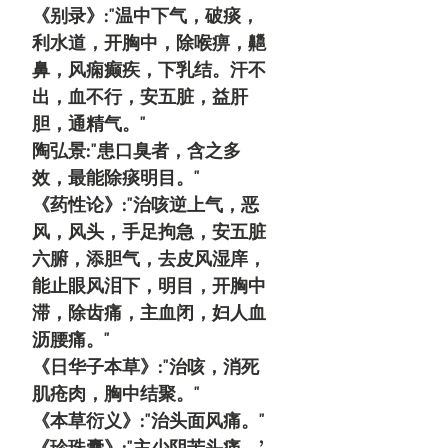
《别录》:"温中下气，破痰，
利水道，开胸中，除喉痹，齆
鼻，风痫癫疾，下乳结。汗不
出，血不行，安五脏，益肝
胆，通精气。"
陶弘景:"患口臭者，含之多
效，最能除痰明目。"
《药性论》:"治咳逆上气，恶
风，风头，手足拘急，安五脏
六腑，添胆气，去皮风湿庠，
能止眼风泪下，明目，开胸中
滞，除齿痛，主血闭，妇人血
沥腰痛。"
《日华子本草》:"治咳，消死
肌疮肉，胸中结聚。"
《本草衍义》:"治头面风痛。"
《珍珠囊》:"主少阴苦头痛。’