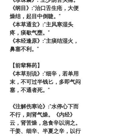
《纲目》:"治口舌生疮，大便
燥结，起目中倒睫。"
《本草通玄》:"主风寒湿头
疼，痰歇气壅。"
《本经逢原》:"主痰结湿火，
鼻塞不利。"
【前辈释药】
《本草别说》:"细辛，若单用
末，不可过半钱匕，多即气闷
塞，不通者死。"
《注解伤寒论》:"水停心下而
不行，则肾气燥。《内经》
云，肾苦燥，急食辛以润之。
干姜、细辛、半夏之辛，以行