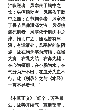
治咳逆者，风寒依于胸中之
饮；头痛脑动者，风寒依于脑
中之髓；百节拘挛者，风寒依
于骨节屈伸泄泽之液；风湿痹
痛死肌者，风寒依于肌肉中之
津。推而广之，随地皆有津
液，有津液处，风寒皆能依附
焉。故在胸为痰为滞结，在喉
为痹，在乳为结，在鼻为齆，
在心为癫痫，在小肠为水，在
气分为汗不出，在血分为血不
行。此《别录》之与《本经》
一贯不异者也。"
《本草正义》:"细辛，芳香最
烈，故善开结气，宣泄郁滞，