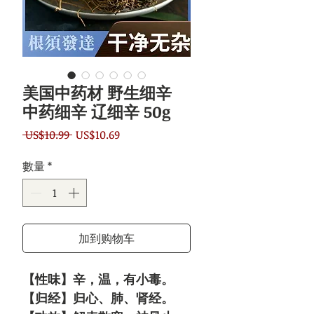
美国中药材 野生细辛
中药细辛 辽细辛 50g
一
促
 US$10.99 
US$10.69
般
銷
數量
*
價
價
格
格
加到购物车
【性味】辛，温，有小毒。
【归经】归心、肺、肾经。