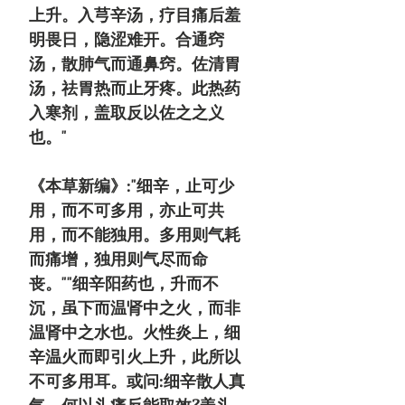
上升。入芎辛汤，疗目痛后羞
明畏日，隐涩难开。合通窍
汤，散肺气而通鼻窍。佐清胃
汤，祛胃热而止牙疼。此热药
入寒剂，盖取反以佐之之义
也。"
《本草新编》:"细辛，止可少
用，而不可多用，亦止可共
用，而不能独用。多用则气耗
而痛增，独用则气尽而命
丧。""细辛阳药也，升而不
沉，虽下而温肾中之火，而非
温肾中之水也。火性炎上，细
辛温火而即引火上升，此所以
不可多用耳。或问:细辛散人真