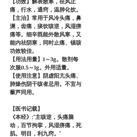
【功效】解表散寒，祛风止
痛，行水，通窍，温肺化饮。
【主治】常用于风冷头痛，鼻
渊，齿痛，痰饮咳逆，风湿痹
痛等。细辛既能外散风寒，又
能内祛阴寒，同时止痛、镇咳
功效较佳。
【用法用量】1～3g。散剂每
次服0.5～1g。外用适量。
【使用注意】阴虚阳亢头痛、
肺燥伤阴干咳者忌用。不宜与
藜芦同用。
【医书记载】
《本经》:"主咳逆，头痛脑
动，百节拘挛，风湿痹痛，死
肌。明目，利九窍。"