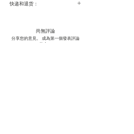
快递和退货：
送达时间：
美国大陆常规运达时间为 3-5 个工作
日，国际常规运达时间为 14-21 个工作
尚無評論
日。
分享您的意見。 成為第一個發表評論
关于退货：
的人。
我们的中药饮片都是经我们精心甄选
的，所以在大多数情况下，都可以保证
质量。鉴于中药材的特殊性，恕我们不
留下評價
接受退货。若遇特殊情况，请联系我们
商榷。
快递费用：全场中药饮片一次购满
$120，美国大陆包邮。
中草药熬药注意事项：