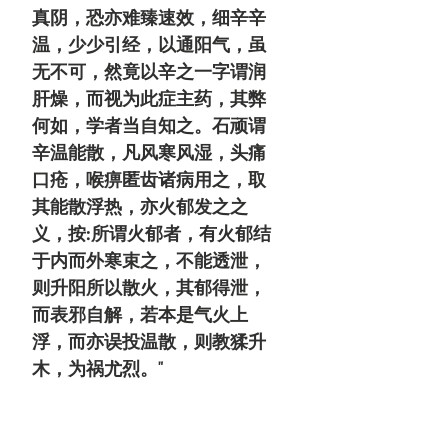
真阴，恐亦难臻速效，细辛辛
温，少少引经，以通阳气，虽
无不可，然竟以辛之一字谓润
肝燥，而视为此症主药，其弊
何如，学者当自知之。石顽谓
辛温能散，凡风寒风湿，头痛
口疮，喉痹匿齿诸病用之，取
其能散浮热，亦火郁发之之
义，按:所谓火郁者，有火郁结
于内而外寒束之，不能透泄，
则升阳所以散火，其郁得泄，
而表邪自解，若本是气火上
浮，而亦误投温散，则教猱升
木，为祸尤烈。"