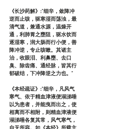
《长沙药解》:"细辛，敛降冲
逆而止咳，驱寒湿而荡浊，最
清气道，兼通水源，温燥开
通，利肺胃之壅阻，驱水饮而
逐湿寒，润大肠而行小便，善
降冲逆，专止咳嗽。其诸主
治，收眼泪、利鼻壅、去口
臭、除齿痛、通经脉，皆其行
郁破结，下冲降逆之力也。"
《本经疏证》:"细辛，凡风气
寒气、依于精血津液便溺涕唾
以为患者，并能曳而出之，使
相离而不相附，则精血津液便
溺涕唾各复其常，风气寒气，
自无所容。如《本经》所载主