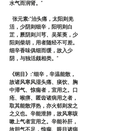
水气而润肾。"
张元素:"治头痛，太阳则羌
活，少阴则细辛，阳明则白
芷，厥阴则川芎、吴茱萸，少
阳则柴胡，用者随经不可差。
细辛香味俱细而缓，故入少
阴，与独活颇相类。"
《纲目》:"细辛，辛温能散，
故诸风寒风湿头痛、痰饮、胸
中滞气、惊痫者，宜用之。口
疮、喉痹、匿齿诸病用之者，
取其能散浮热，亦火郁则发之
之义也。辛能泄肺，故风寒咳
嗽上气者宜用之。辛能补肝，
故胆气不足，惊痫、眼目诸病