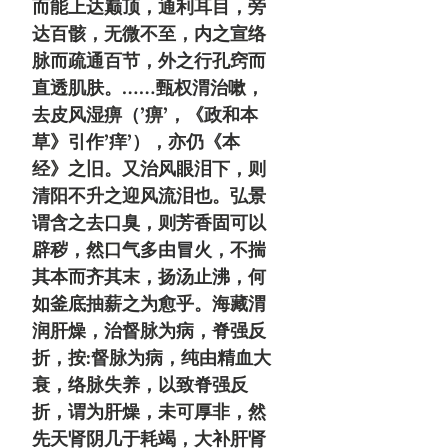
而能上达巅顶，通利耳目，旁
达百骸，无微不至，内之宣络
脉而疏通百节，外之行孔窍而
直透肌肤。……甄权渭治嗽，
去皮风湿痹（’痹’，《政和本
草》引作’痒’），亦仍《本
经》之旧。又治风眼泪下，则
清阳不升之迎风流泪也。弘景
谓含之去口臭，则芳香固可以
辟秽，然口气多由冒火，不揣
其本而齐其末，扬汤止沸，何
如釜底抽薪之为愈乎。海藏渭
润肝燥，治督脉为病，脊强反
折，按:督脉为病，纯由精血大
衰，络脉失养，以致脊强反
折，谓为肝燥，未可厚非，然
先天肾阴几于耗竭，大补肝肾