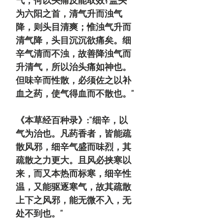
气，何以头痛反能取效?盖头
为六阳之首，清气升而浊气
降，则头目清爽；惟浊气升而
清气降，头目沉沉欲痛矣。细
辛气清而不浊，故善降浊气而
升清气，所以治头痛如神也。
但味辛而性散，必须佐之以补
血之药，使气得血而不散也。"
《本草经百种录》:"细辛，以
气为治也。凡药香者，皆能疏
散风邪，细辛气盛而味烈，其
疏散之力更大。且风必挟寒以
来，而又本热而标寒，细辛性
温，又能驱逐寒气，故其疏散
上下之风邪，能无微不入，无
处不到也。"