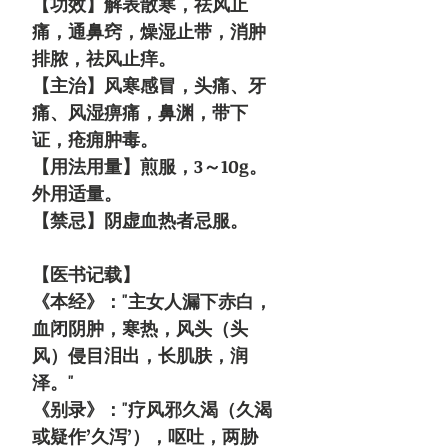
【功效】解表散寒，祛风止
痛，通鼻窍，燥湿止带，消肿
排脓，祛风止痒。
【主治】风寒感冒，头痛、牙
痛、风湿痹痛，鼻渊，带下
证，疮痈肿毒。
【用法用量】煎服，3～10g。
外用适量。
【禁忌】阴虚血热者忌服。
【医书记载】
《本经》："主女人漏下赤白，
血闭阴肿，寒热，风头（头
风）侵目泪出，长肌肤，润
泽。"
《别录》："疗风邪久渴（久渴
或疑作’久泻’），呕吐，两胁