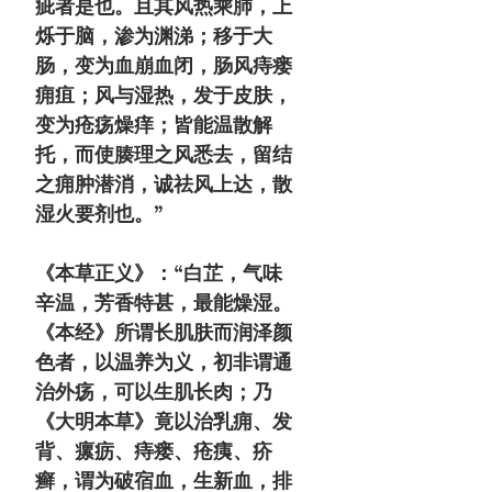
疵者是也。且其风热乘肺，上
烁于脑，渗为渊涕；移于大
肠，变为血崩血闭，肠风痔瘘
痈疽；风与湿热，发于皮肤，
变为疮疡燥痒；皆能温散解
托，而使腠理之风悉去，留结
之痈肿潜消，诚祛风上达，散
湿火要剂也。”
《本草正义》：“白芷，气味
辛温，芳香特甚，最能燥湿。
《本经》所谓长肌肤而润泽颜
色者，以温养为义，初非谓通
治外疡，可以生肌长肉；乃
《大明本草》竟以治乳痈、发
背、瘰疬、痔瘘、疮痍、疥
癣，谓为破宿血，生新血，排