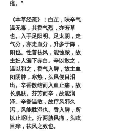
疮。”
《本草经疏》：白芷，味辛气
温无毒，其香气烈，亦芳草
也。入手足阳明、足太阴，走
气
分，亦走
血
分，升多于降，
阳也。性善祛风，能蚀脓，故
主妇人漏下赤白。辛以散之，
温以和之，香气入脾，故主血
闭阴肿，寒热，头风侵目泪
出。辛香散结而入血止痛，故
长肌肤。芬芳而辛，故能润
泽。辛香温散，故疗风邪久
泻，风能胜湿也。香入脾，所
以止呕吐。疗两胁风痛，头眩
目痒，祛风之效也。