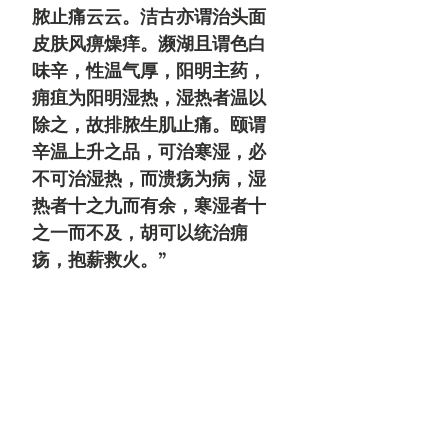
脓止痛云云。洁古亦谓治头面
皮肤风痹燥痒。濒湖且谓色白
味辛，性温气厚，阳明主药，
痈疽为阳明湿热，湿热者温以
除之，故排脓生肌止痛。颐谓
辛温上升之品，可治寒湿，必
不可治湿热，而溃疡为病，湿
热者十之九而有余，寒湿者十
之一而不及，胡可以统治痈
疡，抱薪救火。”