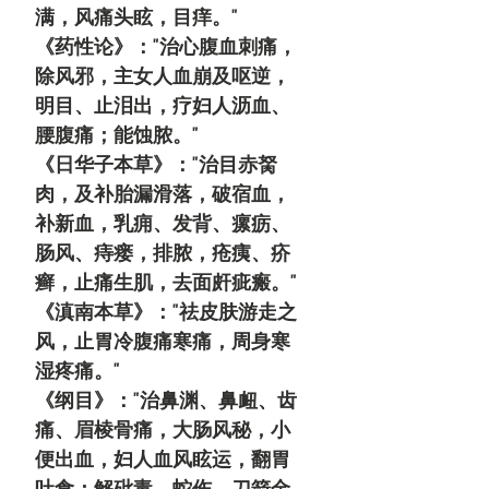
满，风痛头眩，目痒。"
《药性论》："治心腹血刺痛，
除风邪，主女人血崩及呕逆，
明目、止泪出，疗妇人沥血、
腰腹痛；能蚀脓。"
《日华子本草》："治目赤胬
肉，及补胎漏滑落，破宿血，
补新血，乳痈、发背、瘰疬、
肠风、痔瘘，排脓，疮痍、疥
癣，止痛生肌，去面皯疵瘢。"
《滇南本草》："祛皮肤游走之
风，止胃冷腹痛寒痛，周身寒
湿疼痛。"
《纲目》："治鼻渊、鼻衄、齿
痛、眉棱骨痛，大肠风秘，小
便出血，妇人血风眩运，翻胃
吐食；解砒毒，蛇伤，刀箭金