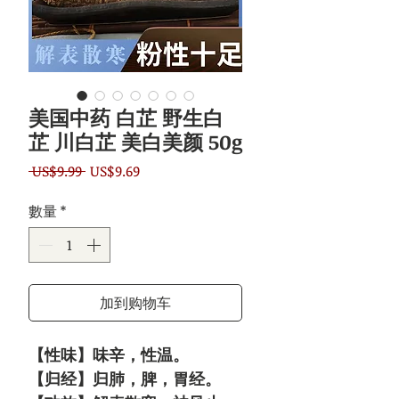
美国中药 白芷 野生白
芷 川白芷 美白美颜 50g
一
促
 US$9.99 
US$9.69
般
銷
數量
*
價
價
格
格
加到购物车
【性味】味辛，性温。
【归经】归肺，脾，胃经。