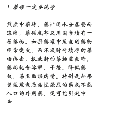
1.药罐一定要洗净
煎煮中药时，药汁因水分蒸发而
浓缩，药罐底部及周围常积有一
层药垢。如果药罐中煎煮的药物
经常变更，而不及时将积存的药
垢擦去，投放新的药物煎煮时，
药垢就会溶解，干扰、降低药
效，甚至贻误病情。特别是如果
曾经煎煮过毒性强烈的药或不能
入口的外用药，还可能引起中
毒。
此外，如果每次煎煮中药后不及
时擦洗干净，药罐底部的药垢越
积越厚，在重新煎药时容易煎
焦，丧失药效。