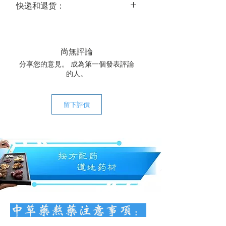
快递和退货：
送达时间：
美国大陆常规运达时间为 3-5 个工作
日，国际常规运达时间为 14-21 个工作
尚無評論
日。
分享您的意見。 成為第一個發表評論
关于退货：
的人。
我们的中药饮片都是经我们精心甄选
的，所以在大多数情况下，都可以保证
质量。鉴于中药材的特殊性，恕我们不
留下評價
接受退货。若遇特殊情况，请联系我们
商榷。
快递费用：全场中药饮片一次购满
$120，美国大陆包邮。
中草药熬药注意事项：