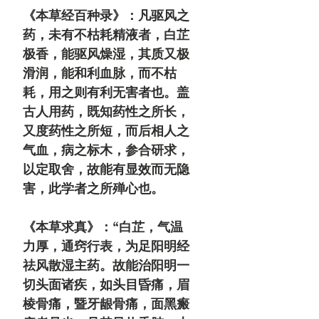
《本草经百种录》：凡驱风之
药，未有不枯耗精液者，白芷
极香，能驱风燥湿，其质又极
滑润，能和利血脉，而不枯
耗，用之则有利无害者也。盖
古人用药，既知药性之所长，
又度药性之所短，而后相人之
气血，病之标木，参合研求，
以定取舍，故能有显效而无隐
害，此学者之所殚心也。
《本草求真》：“白芷，气温
力厚，通窍行表，为足阳明经
祛风散湿
主药
。故能治阳明一
切头面诸疾，如头目昏痛，眉
棱骨痛，暨牙龈骨痛，面黑瘢