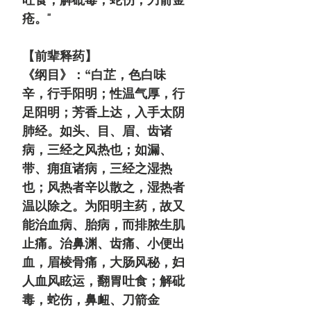
疮。"
【前辈释药】
《纲目》：“白芷，色白味
辛，行手阳明；性温气厚，行
足阳明；芳香上达，入手太阴
肺经。如头、目、眉、齿诸
病，三经之风热也；如漏、
带、痈疽诸病，三经之湿热
也；风热者辛以散之，湿热者
温以除之。为阳明主药，故又
能治血病、胎病，而排脓生肌
止痛。治鼻渊、齿痛、小便出
血，眉棱骨痛，大肠风秘，妇
人血风眩运，翻胃吐食；解砒
毒，蛇伤，鼻衄、刀箭金