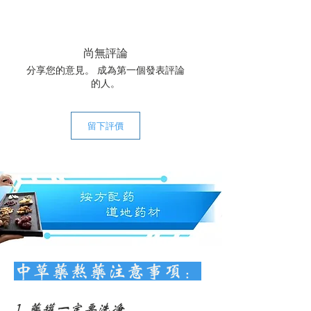
送达时间：
美国大陆常规运达时间为 3-5 个工作
日，国际常规运达时间为 14-21 个工作
尚無評論
日。
分享您的意見。 成為第一個發表評論
关于退货：
的人。
我们的中药饮片都是经我们精心甄选
的，所以在大多数情况下，都可以保证
质量。鉴于中药材的特殊性，恕我们不
留下評價
接受退货。若遇特殊情况，请联系我们
商榷。
快递费用：全场中药饮片一次购满
$120，美国大陆包邮。
中草药熬药注意事项：
1.药罐一定要洗净