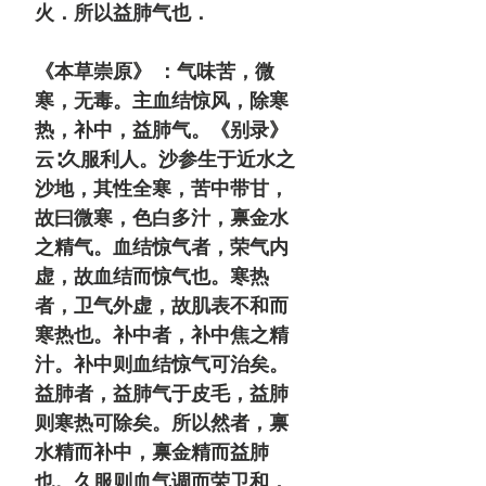
火．所以益肺气也．
《本草崇原》 ：
气味苦，微
寒，无毒。主血结惊风，除寒
热，补中，益肺气。《别录》
云∶久服利人。
沙参生于近水之
沙地，其性全寒，苦中带甘，
故曰微寒，色白多汁，禀金水
之精气。血结惊气者，荣气内
虚，故血结而惊气也。寒热
者，卫气外虚，故肌表不和而
寒热也。补中者，补中焦之精
汁。补中则血结惊气可治矣。
益肺者，益肺气于皮毛，益肺
则寒热可除矣。所以然者，禀
水精而补中，禀金精而益肺
也。久服则血气调而荣卫和，