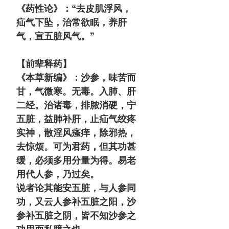
《药性论》：“去皮肌浮风，
疝气下坠，治常欲眠，养肝
气，宣五脏风气。”
【前辈释药】
《本草新编》：
沙参，味苦而
甘，气微寒。无毒。入肺、肝
二经。
治诸毒，排脓消硬，宁
五脏，益肺补肝，止疝气绞疼
实神，散淫风瘙痒，除邪热，
去惊烦。
可为君药，但其功甚
缓，必须多用分量为得。
易老
用代人参，乃过矣。
说者论其能安五脏，与人参同
功，又云人参补五脏之阳，沙
参补五脏之阴，皆不知沙参之