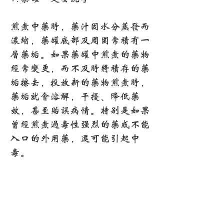
煎煮中药时，药汁因水分蒸发而
浓缩，药罐底部及周围常积有一
层药垢。如果药罐中煎煮的药物
经常变更，而不及时将积存的药
垢擦去，投放新的药物煎煮时，
药垢就会溶解，干扰、降低药
效，甚至贻误病情。特别是如果
曾经煎煮过毒性强烈的药或不能
入口的外用药，还可能引起中
毒。
此外，如果每次煎煮中药后不及
时擦洗干净，药罐底部的药垢越
积越厚，在重新煎药时容易煎
焦，丧失药效。