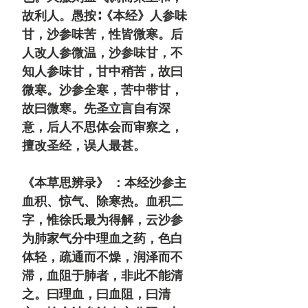
故利人。
愚按∶《本经》人参味
甘，沙参味苦，性皆微寒。后
人改人参微温，沙参味甘，不
知人参味甘，甘中稍苦，故曰
微寒。沙参全寒，苦中带甘，
故曰微寒。先圣立言自有深
意，后人不思体会而审察之，
擅改圣经，误人最甚。
《本草思辨录》 ：
本经沙参主
血积、惊气、除寒热。血积二
字，惟徐氏最为得解，云沙参
为肺家气分中理血之药，色白
体轻，疏通而不燥，润泽而不
滞，血阻于肺者，非此不能清
之。曰理血，曰血阻，曰清