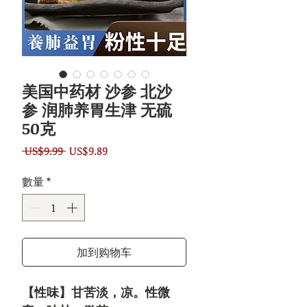
美国中药材 沙参 北沙
参 润肺养胃生津 无硫
50克
一
促
 US$9.99 
US$9.89
般
銷
數量
*
價
價
格
格
加到购物车
【性味】甘苦淡，凉。性微