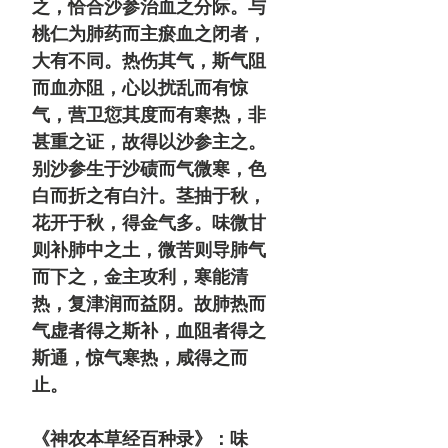
之，恰合沙参治血之分际。与
桃仁为肺药而主瘀血之闭者，
大有不同。热伤其气，斯气阻
而血亦阻，心以扰乱而有惊
气，营卫愆其度而有寒热，非
甚重之证，故得以沙参主之。
别沙参生于沙碛而气微寒，色
白而折之有白汁。茎抽于秋，
花开于秋，得金气多。味微甘
则补肺中之土，微苦则导肺气
而下之，金主攻利，寒能清
热，复津润而益阴。故肺热而
气虚者得之斯补，血阻者得之
斯通，惊气寒热，咸得之而
止。
《神农本草经百种录》：
味