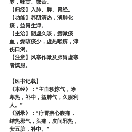
寒，味甘、微苦。
【归经】入肺、脾、胃经。
【功能】养阴清热，润肺化
痰，益胃生津。
【主治】阴虚久咳，痨嗽痰
血，燥咳痰少，虚热喉痹，津
伤口渴。
【注意】风寒作嗽及肺胃虚寒
者慎服。
【医书记载】
《本经》：“主血积惊气，除
寒热，补中，益肺气，久服利
人。”
《别录》：“疗胃痹心腹痛，
结热邪气，头痛，皮间邪热，
安五脏，补中。”