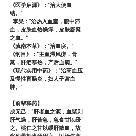
《医学启源》："治大便血
结。"
李杲："治热入血室，腹中滞
血，皮肤血热燥痒，皮肤凝聚
之血。"
《滇南本草》："治血痰。"
《纲目》："主血滞风痹，骨
蒸，肝疟寒热，产后血病。"
《现代实用中药》："治高血压
及慢性盲肠炎，妇人子宫血
肿。"
【前辈释药】
成无己："肝者血之源，血聚则
肝气燥，肝苦急，急食甘以缓
之。桃仁之甘以缓肝散血，故