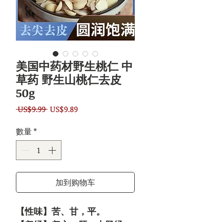
美国中药材野生桃仁 中
草药 野生山桃仁去皮
50g
一
促
 US$9.99 
US$9.89
般
銷
數量
*
價
價
格
格
加到购物车
【性味】苦、甘，平。