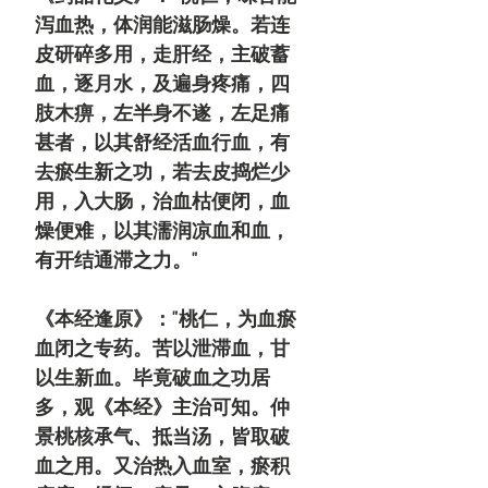
泻血热，体润能滋肠燥。若连
皮研碎多用，走肝经，主破蓄
血，逐月水，及遍身疼痛，四
肢木痹，左半身不遂，左足痛
甚者，以其舒经活血行血，有
去瘀生新之功，若去皮捣烂少
用，入大肠，治血枯便闭，血
燥便难，以其濡润凉血和血，
有开结通滞之力。"
《本经逢原》："桃仁，为血瘀
血闭之专药。苦以泄滞血，甘
以生新血。毕竟破血之功居
多，观《本经》主治可知。仲
景桃核承气、抵当汤，皆取破
血之用。又治热入血室，瘀积