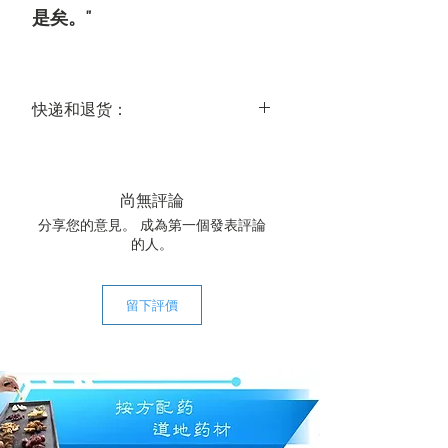
是矣。"
快递和退货：
送达时间：
美国大陆常规运达时间为 3-5 个工作
日，国际常规运达时间为 14-21 个工作
尚無評論
日。
分享您的意見。 成為第一個發表評論
关于退货：
的人。
我们的中药饮片都是经我们精心甄选
的，所以在大多数情况下，都可以保证
质量。鉴于中药材的特殊性，恕我们不
留下評價
接受退货。若遇特殊情况，请联系我们
商榷。
快递费用：全场中药饮片一次购满
$80，美国大陆包邮。