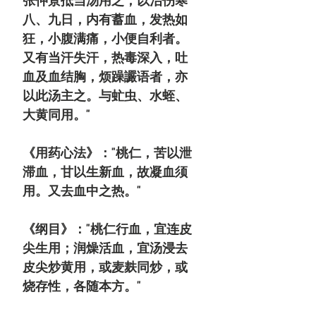
张仲景抵当汤用之，以治伤寒
八、九日，内有蓄血，发热如
狂，小腹满痛，小便自利者。
又有当汗失汗，热毒深入，吐
血及血结胸，烦躁讝语者，亦
以此汤主之。与虻虫、水蛭、
大黄同用。"
《用药心法》："桃仁，苦以泄
滞血，甘以生新血，故凝血须
用。又去血中之热。"
《纲目》："桃仁行血，宜连皮
尖生用；润燥活血，宜汤浸去
皮尖炒黄用，或麦麸同炒，或
烧存性，各随本方。"