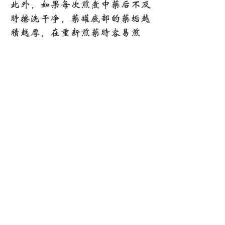
此外，如果每次煎煮中药后不及
时擦洗干净，药罐底部的药垢越
积越厚，在重新煎药时容易煎
焦，丧失药效。
2、是否加盖随药应变
一般来说，为了使中药煎透，最
好是盖着煎。特别是含有挥发性
成分的中药，比如薄荷、藿香、
紫苏叶等，而且要在短时间内煎
好，以免有效成分挥发。某些贵
重药品，如人参、鹿茸、枸杞之
类，以使有效成分充分释出。
有些中草药重量轻、体积大，如
金钱草、夏枯草、白通草、丝瓜
络、包谷须等，则不宜加盖煎