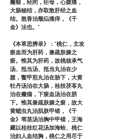
癥瘕，经闭，疟母，心腹痛，
大肠秘结，亦取散肝经之血
结。熬香治颓疝痛痒，《千
金》法也。"
《本草思辨录》："桃仁，主攻
瘀血而为肝药，兼疏肤腠之
瘀。惟其为肝药，故桃核承气
汤、抵当汤、抵当丸治在少
腹，鳖甲煎丸治在胁下，大黄
牡丹汤治在大肠，桂枝茯苓丸
治在癥痼，下瘀血汤治在脐
下。惟其兼疏肤腠之瘀，故大
黄蟅虫丸治肌肤甲错，《千
金》苇茎汤治胸中甲错，王海
藏以桂枝红花汤加海蛤、桃仁
治妇人血结胸，桃仁之用尽于