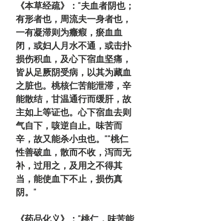
《本草经疏》："夫血者阴也；
有形者也，周流夫一身者也，
一有凝滞则为癥瘕，瘀血血
闭，或妇人月水不通，或击扑
损伤积血，及心下宿血坚痛，
皆从足厥阴受病，以其为藏血
之脏也。桃核仁苦能泄滞，辛
能散结，甘温通行而缓肝，故
主如上等证也。心下宿血去则
气自下，咳逆自止。味苦而
辛，故又能杀小虫也。""桃仁
性善破血，散而不收，泻而无
补，过用之，及用之不得其
当，能使血下不止，损伤真
阴。"
《药品化义》："桃仁，味苦能