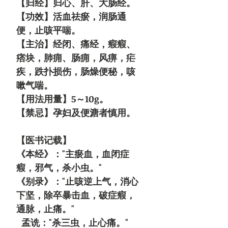
【归经】归心、肝、大肠经。
【功效】活血祛瘀，润肠通
便，止咳平喘。
【主治】经闭、痛经，瘕瘕、
痞块，肺痈、肠痈，风痹，疟
疾，跌扑损伤，肠燥便秘，咳
嗽气喘。
【用法用量】5～10g。
【禁忌】孕妇及便溏者慎用。
【医书记载】
《本经》："主瘀血，血闭症
瘕，邪气，杀小虫。"
《别录》："止咳逆上气，消心
下坚，除卒暴击血，破症瘕，
通脉，止痛。"
孟诜："杀三虫，止心痛。"