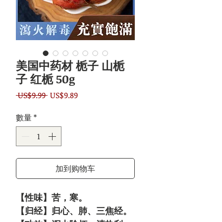
美国中药材 栀子 山栀
子 红栀 50g
一
促
 US$9.99 
US$9.89
般
銷
數量
*
價
價
格
格
加到购物车
【性味】苦，寒。
【归经】归心、肺、三焦经。