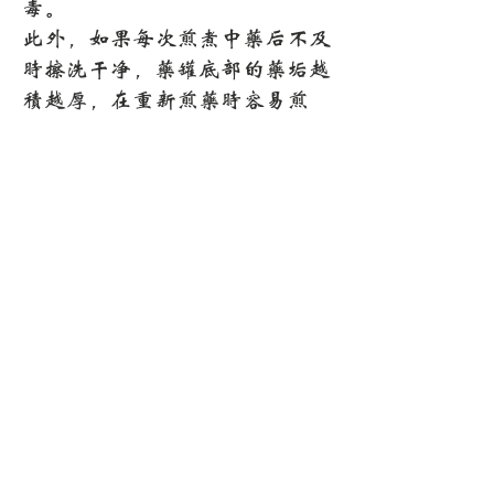
毒。
此外，如果每次煎煮中药后不及
时擦洗干净，药罐底部的药垢越
积越厚，在重新煎药时容易煎
焦，丧失药效。
2、是否加盖随药应变
一般来说，为了使中药煎透，最
好是盖着煎。特别是含有挥发性
成分的中药，比如薄荷、藿香、
紫苏叶等，而且要在短时间内煎
好，以免有效成分挥发。某些贵
重药品，如人参、鹿茸、枸杞之
类，以使有效成分充分释出。
有些中草药重量轻、体积大，如
金钱草、夏枯草、白通草、丝瓜