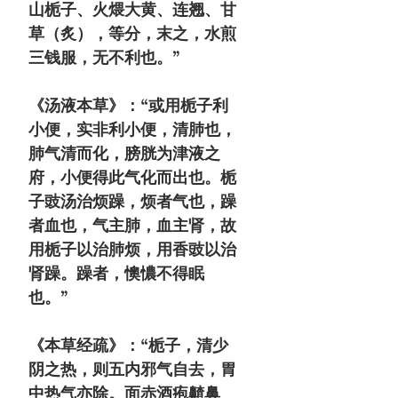
山栀子、火煨大黄、连翘、甘
草（炙），等分，末之，水煎
三钱服，无不利也。”
《汤液本草》：“或用栀子利
小便，实非利小便，清肺也，
肺气清而化，膀胱为津液之
府，小便得此气化而出也。栀
子豉汤治烦躁，烦者气也，躁
者血也，气主肺，血主肾，故
用栀子以治肺烦，用香豉以治
肾躁。躁者，懊憹不得眠
也。”
《本草经疏》：“栀子，清少
阴之热，则五内邪气自去，胃
中热气亦除。面赤酒疱齄鼻