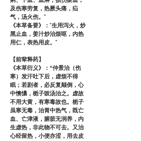
及伤寒劳复，热厥头痛，疝
气，汤火伤。"
《本草备要》："生用泻火，炒
黑止血，姜汁炒治烦呕，内热
用仁，表热用皮。"
【前辈释药】
《本草衍义》：“仲景治（伤
寒）发汗吐下后，虚烦不得
眠；若剧者，必反复颠倒，心
中懊憹，栀子豉汤治之。虚故
不用大黄，有寒毒故也。栀子
虽寒无毒，治胃中热气，既亡
血、亡津液，腑脏无润养，内
生虚热，非此物不可去。又治
心经留热，小便亦涩，用去皮