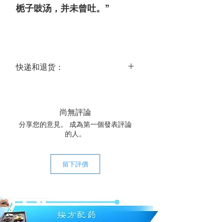
栀子豉汤，并未曾吐。”
快递和退货：
送达时间：
美国大陆常规运达时间为 3-5 个工作
日，国际常规运达时间为 14-21 个工作
尚無評論
日。
分享您的意見。 成為第一個發表評論
关于退货：
的人。
我们的中药饮片都是经我们精心甄选
的，所以在大多数情况下，都可以保证
质量。鉴于中药材的特殊性，恕我们不
留下評價
接受退货。若遇特殊情况，请联系我们
商榷。
快递费用：全场中药饮片一次购满
$120，美国大陆包邮。