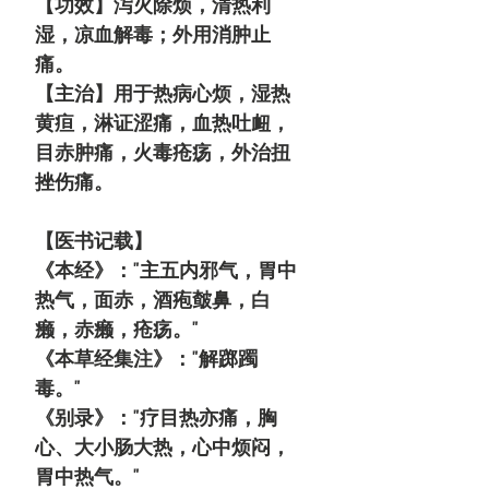
【功效】泻火除烦，清热利
湿，凉血解毒；外用消肿止
痛。
【主治】用于热病心烦，湿热
黄疸，淋证涩痛，血热吐衄，
目赤肿痛，火毒疮疡，外治扭
挫伤痛。
【医书记载】
《本经》："主五内邪气，胃中
热气，面赤，酒疱皶鼻，白
癞，赤癞，疮疡。"
《本草经集注》："解踯躅
毒。"
《别录》："疗目热亦痛，胸
心、大小肠大热，心中烦闷，
胃中热气。"