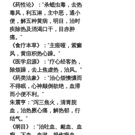
《药性论》："杀蟅虫毒，去热
毒风，利五淋，主中恶，通小
便，解五种黄病，明目，治时
疾除热及消渴口干，目赤肿
痛。"
《食疗本草》："主瘖哑，紫癜
风，黄疸积热心躁。"
《医学启源》："疗心经客热，
除烦躁，去上焦虚热，治风。"
《药类法象》："治心烦懊憹而
不得眠，心神颠倒欲绝，血滞
而小便不利。"
朱震亨："泻三焦火，清胃脘
血，治热厥心痛，解热郁，行
结气。"
《纲目》："治吐血、衄血、血
痢、下血、血淋，损伤瘀血，