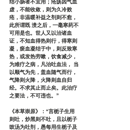
结小肠者不宜用；疮疡因气血
虚，不能收敛，则为久冷败
疮，非温暖补益之剂则不愈，
此所谓既 溃之后，一毫寒药不
可用是也。世人又以治诸血
证，不知血得热则行，得寒则
凝，瘀血凝结于中，则反致寒
热，或发热劳嗽，饮食减少，
为难疗之病，凡治吐血法， 当
以顺气为先，盖血随气而行，
气降则火降，火降则血自归
经。不求其止而止矣。此治疗
之要法，不可违也。”
《本草崇原》：“言栀子生用
则吐，炒黑则不吐，且以栀子
豉汤为吐剂，愚每用生栀子及