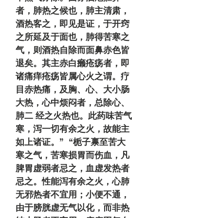
者，肺热之候也，肺主清肃，
酒热客之，即见是证，于开窍
之所延及于面也，肺得苦寒之
气，则酒热自除而面鼻赤色皆
退矣。其主赤白癞疮疡者，即
诸痛痒疮疡皆属心火之谓。疗
目赤热痛，及胸、心、大小肠
大热，心中烦闷者，总除心、
肺二 经之火热也。此药味苦气
寒，泻一切有余之火，故能主
如上诸证。”
“栀子禀至苦大
寒之气，苦寒损胃而伤血，凡
脾胃虚弱者忌之，血虚发热者
忌之。性能泻有余之火，心肺
无邪热者不宜用；小便不通，
由于膀胱虚无气以化，而非热