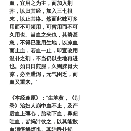
血，宜用之为主，而加入荆
芥，以归其经，加入三七根
末，以止其络。然而此味可多
用而不可频用，可暂用而不可
久用也。当血之来也，其势甚
急，不得已重用生地，以凉血
而止血，若血一止，即宜改用
温补之剂，不当仍以生地再进
也。如日日煎服，久则脾胃大
凉，必至泄泻，元气困乏，而
血又重来。"
《本经逢原》："生地黄，《别
录》治妇人崩中血不止，及产
后血上薄心，胎动下血，鼻衄
吐血，皆捣汁饮之，以其能散
血消瘀解烦也。其治跌扑损