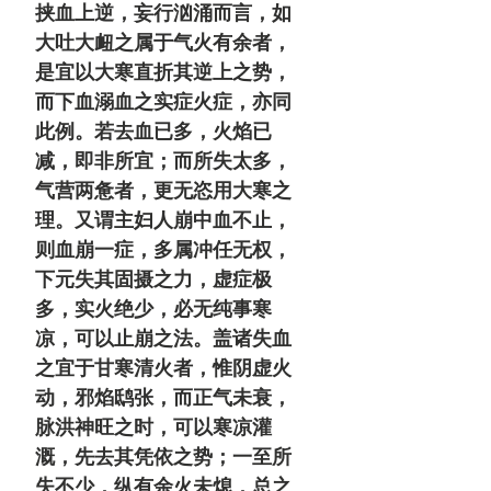
挟血上逆，妄行汹涌而言，如
大吐大衄之属于气火有余者，
是宜以大寒直折其逆上之势，
而下血溺血之实症火症，亦同
此例。若去血已多，火焰已
减，即非所宜；而所失太多，
气营两惫者，更无恣用大寒之
理。又谓主妇人崩中血不止，
则血崩一症，多属冲任无权，
下元失其固摄之力，虚症极
多，实火绝少，必无纯事寒
凉，可以止崩之法。盖诸失血
之宜于甘寒清火者，惟阴虚火
动，邪焰鸱张，而正气未衰，
脉洪神旺之时，可以寒凉灌
溉，先去其凭依之势；一至所
失不少，纵有余火未熄，总之