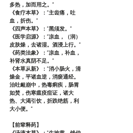
多热，加而用之。"
《食疗本草》："主齿痛，吐
血，折伤。"
《四声本草》："黑须发。"
《医学启源》："凉血，（润）
皮肤燥，去诸湿。酒浸上行。"
《药类法象》："凉血，补血，
补肾水真阴不足。"
《本草从新》："消小肠火，清
燥金，平诸血逆，消瘀通经。
治吐衄崩中，热毒痢疾，肠胃
如焚，伤寒瘟疫痘证，诸大
热、大渴引饮，折跌绝筋，利
大小便。"
【前辈释药】
《汤液本草》："生地黄，钱仲