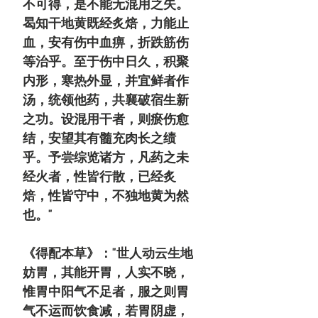
不可得，是不能无混用之失。
曷知干地黄既经炙焙，力能止
血，安有伤中血痹，折跌筋伤
等治乎。至于伤中日久，积聚
内形，寒热外显，并宜鲜者作
汤，统领他药，共襄破宿生新
之功。设混用干者，则瘀伤愈
结，安望其有髓充肉长之绩
乎。予尝综览诸方，凡药之未
经火者，性皆行散，已经炙
焙，性皆守中，不独地黄为然
也。"
《得配本草》："世人动云生地
妨胃，其能开胃，人实不晓，
惟胃中阳气不足者，服之则胃
气不运而饮食减，若胃阴虚，