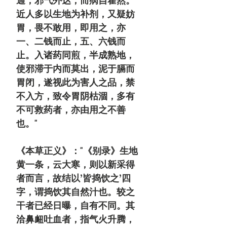
通，邪气外达，而病自霍然。
近人多以生地为补剂，又疑妨
胃，畏不敢用，即用之，亦
一、二钱而止，五、六钱而
止。入诸药同煎，半成熟地，
使邪滞于内而莫出，泥于膈而
胃闭，遂视此为害人之品，禁
不入方，致令胃阴枯涸，多有
不可救药者，亦由用之不善
也。"
《本草正义》："《别录》生地
黄一条，云大寒，则以新采得
者而言，故结以’皆捣饮之’四
字，谓捣饮其自然汁也。较之
干者已经日曝，自有不同。其
洽鼻衄吐血者，指气火升腾，