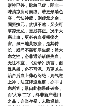
形神已馁，脉象已虚，即非一
味清凉所可奏绩。若更形消色
夺，气怯神疲，则虚惫之余，
固摄扶元，犹惧不逮，又安可
寒凉无忌，更戕其正。况乎大
寒止血，更必有血凝积瘀之
害。虽曰地黄散瘀，是其特
长，或尚不至积寒生瘀；然大
寒之性，必非通治诸般失血，
无往不宜，《别录》所言，似
嫌呆板，必不可泥。乃更以主
治产后血上薄心闷绝，则气逆
上冲，法宜降逆逐瘀，亦非甘
寒所宜；纵曰此物果能破瘀，
而’大寒’二字，终非新产通用
之品，亦当存疑，未敢轻信。