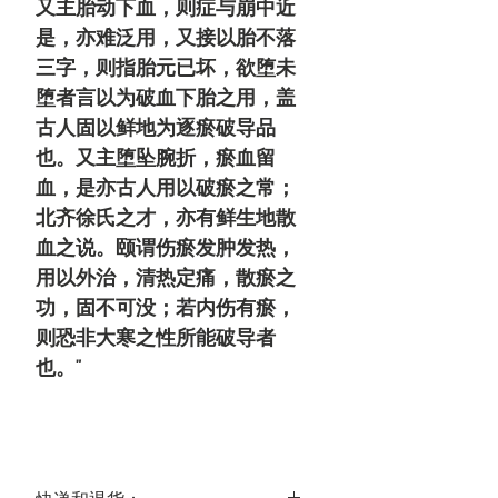
又主胎动下血，则症与崩中近
是，亦难泛用，又接以胎不落
三字，则指胎元已坏，欲堕未
堕者言以为破血下胎之用，盖
古人固以鲜地为逐瘀破导品
也。又主堕坠腕折，瘀血留
血，是亦古人用以破瘀之常；
北齐徐氏之才，亦有鲜生地散
血之说。颐谓伤瘀发肿发热，
用以外治，清热定痛，散瘀之
功，固不可没；若内伤有瘀，
则恐非大寒之性所能破导者
也。"