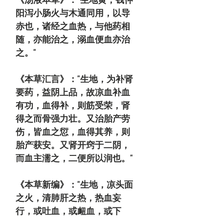
阳泻小肠火与木通同用，以导
赤也，诸经之血热，与他药相
随，亦能治之，溺血便血亦治
之。"
《本草汇言》："生地，为补肾
要药，益阴上品，故凉血补血
有功，血得补，则筋受荣，肾
得之而骨强力壮。又治胎产劳
伤，皆血之愆，血得其养，则
胎产获安。又肾开窍于二阴，
而血主濡之，二便所以润也。"
《本草新编》："生地，凉头面
之火，清肺肝之热，热血妄
行，或吐血，或衄血，或下