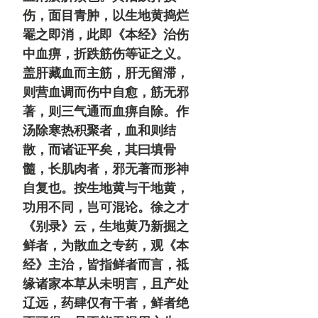
伤，面目青肿，以生地黄捣烂
罨之即消，此即《本经》治伤
中血痹，折跌筋伤等证之义。
盖肝藏血而主筋，肝无留滞，
则营血调而伤中自愈，筋无邪
著，则三气通而血痹自除。作
汤除寒热积聚者，血和则结
散，而诸证平矣，其曰填骨
髓，长肌肉者，邪无著而形神
自复也。按生地黄与干地黄，
功用不同，岂可混论。徐之才
《别录》云，生地黄乃新掘之
鲜者，为散血之专药，观《本
经》主治，皆指鲜者而言，祗
缘诸家本草从未明言，且产处
辽远，药肆仅有干者，鲜者绝