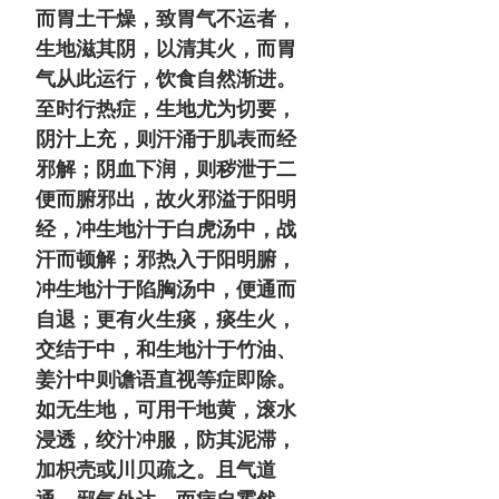
而胃土干燥，致胃气不运者，
生地滋其阴，以清其火，而胃
气从此运行，饮食自然渐进。
至时行热症，生地尤为切要，
阴汁上充，则汗涌于肌表而经
邪解；阴血下润，则秽泄于二
便而腑邪出，故火邪溢于阳明
经，冲生地汁于白虎汤中，战
汗而顿解；邪热入于阳明腑，
冲生地汁于陷胸汤中，便通而
自退；更有火生痰，痰生火，
交结于中，和生地汁于竹油、
姜汁中则谵语直视等症即除。
如无生地，可用干地黄，滚水
浸透，绞汁冲服，防其泥滞，
加枳壳或川贝疏之。且气道