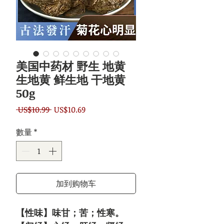
美国中药材 野生 地黄
生地黄 鲜生地 干地黄
50g
一
促
 US$10.99 
US$10.69
般
銷
數量
*
價
價
格
格
加到购物车
【性味】味甘；苦；性寒。