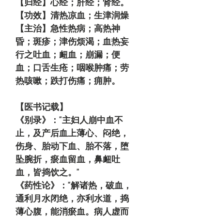
【归经】心经；肝经；肾经。
【功效】清热凉血；生津润燥
【主治】急性热病；高热神
昏；斑疹；津伤烦渴；血热妄
行之吐血；衄血；崩漏；便
血；口舌生疮；咽喉肿痛；劳
热咳嗽；跌打伤痛；痈肿。
【医书记载】
《别录》："主妇人崩中血不
止，及产后血上薄心、闷绝，
伤身、胎动下血、胎不落，堕
坠腕折，瘀血留血，鼻衄吐
血，皆捣饮之。"
《药性论》："解诸热，破血，
通利月水闭绝，亦利水道，捣
薄心腹，能消瘀血。病人虚而