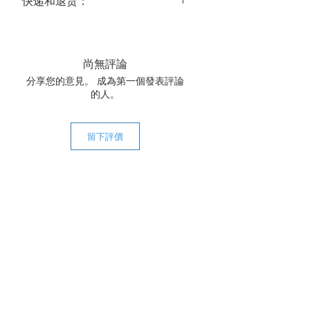
快递和退货：
送达时间：
美国大陆常规运达时间为 3-5 个工作
日，国际常规运达时间为 14-21 个工作
尚無評論
日。
分享您的意見。 成為第一個發表評論
关于退货：
的人。
我们的中药饮片都是经我们精心甄选
的，所以在大多数情况下，都可以保证
质量。鉴于中药材的特殊性，恕我们不
留下評價
接受退货。若遇特殊情况，请联系我们
商榷。
快递费用：全场中药饮片一次购满
$120，美国大陆包邮。
中草药熬药注意事项：