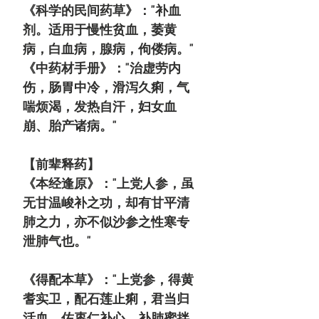
《科学的民间药草》："补血
剂。适用于慢性贫血，萎黄
病，白血病，腺病，佝偻病。"
《中药材手册》："治虚劳内
伤，肠胃中冷，滑泻久痢，气
喘烦渴，发热自汗，妇女血
崩、胎产诸病。"
【前辈释药】
《本经逢原》："上党人参，虽
无甘温峻补之功，却有甘平清
肺之力，亦不似沙参之性寒专
泄肺气也。"
《得配本草》："上党参，得黄
耆实卫，配石莲止痢，君当归
活血，佐枣仁补心。补肺蜜拌