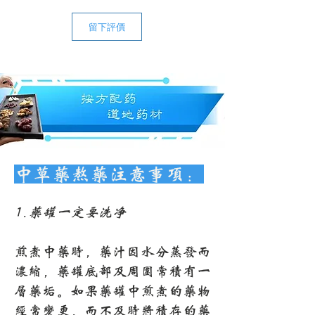
的，所以在大多数情况下，都可以保证
质量。鉴于中药材的特殊性，恕我们不
留下評價
接受退货。若遇特殊情况，请联系我们
商榷。
快递费用：全场中药饮片一次购满
$120，美国大陆包邮。
中草药熬药注意事项：
1.药罐一定要洗净
煎煮中药时，药汁因水分蒸发而
浓缩，药罐底部及周围常积有一
层药垢。如果药罐中煎煮的药物
经常变更，而不及时将积存的药