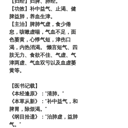
【归经】归脾、肺经。
【功效】补中益气、止渴、健
脾益肺，养血生津。
【主治】脾肺气虚，食少倦
怠，咳嗽虚喘，气血不足，面
色萎黄，心悸气短，津伤口
渴，内热消渴。 懒言短气、四
肢无力、食欲不佳、气虚、气
津两虚、气血双亏以及血虚萎
黄等。
【医书记载】
《本经逢原》："清肺。"
《本草从新》："补中益气，和
脾胃，除烦渴。"
《纲目拾遗》："治肺虚，益肺
气。"