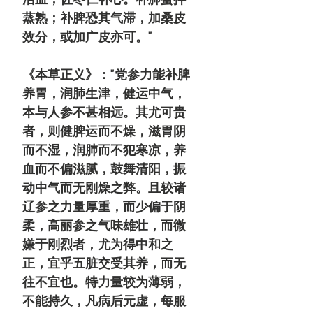
蒸熟；补脾恐其气滞，加桑皮
效分，或加广皮亦可。"
《本草正义》："党参力能补脾
养胃，润肺生津，健运中气，
本与人参不甚相远。其尤可贵
者，则健脾运而不燥，滋胃阴
而不湿，润肺而不犯寒凉，养
血而不偏滋腻，鼓舞清阳，振
动中气而无刚燥之弊。且较诸
辽参之力量厚重，而少偏于阴
柔，高丽参之气味雄壮，而微
嫌于刚烈者，尤为得中和之
正，宜乎五脏交受其养，而无
往不宜也。特力量较为薄弱，
不能持久，凡病后元虚，每服