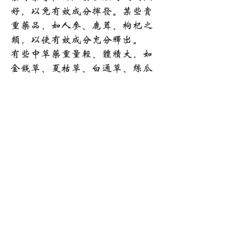
好，以免有效成分挥发。某些贵
重药品，如人参、鹿茸、枸杞之
类，以使有效成分充分释出。
有些中草药重量轻、体积大，如
金钱草、夏枯草、白通草、丝瓜
络、包谷须等，则不宜加盖煎
煮，否则往往溢出罐外。可开盖
煎煮，并要随时搅拌。
3、要“煎透”、“榨干”
“煎透”，就是使药物的有效成
分充分释出，这是煎药的基本要
求。质地坚韧、一时难以释出有
效成分的药物，只有通过另煎、
先煎、久煎等，才能使药汁浓
厚，充分发挥药效。质地疏松及