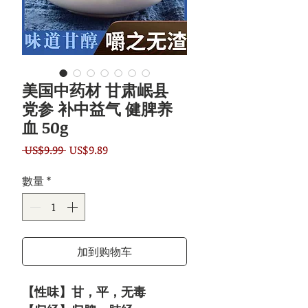
美国中药材 甘肃岷县
党参 补中益气 健脾养
血 50g
一
促
 US$9.99 
US$9.89
般
銷
數量
*
價
價
格
格
加到购物车
【性味】甘，平，无毒