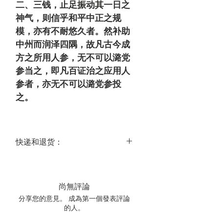
二、三钱，止足振动其一日之
神气，则信乎和平中正之规
模，亦有不耐悠久者。然补助
中州而润泽四隅，故凡古今成
方之所用人参，无不可以潞党
参当之，即凡百证治之应用人
参者，亦无不可以潞党参投
之
。
快递和退货：
送达时间：
美国大陆常规运达时间为 3-5 个工作
日，国际常规运达时间为 14-21 个工作
尚無評論
日。
分享您的意見。 成為第一個發表評論
关于退货：
的人。
我们的中药饮片都是经我们精心甄选