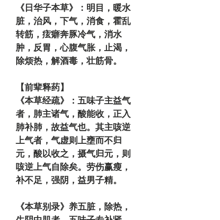
《日华子本草》：明目，暖水
脏，治风，下气，消食，霍乱
转筋，痃癖奔豚冷气，消水
肿，反胃，心腹气胀，止渴，
除烦热，解酒毒，壮筋骨。
【前辈释药】
《本草经疏》：五味子主益气
者，肺主诸气，酸能收，正入
肺补肺，故益气也。其主咳逆
上气者，气虚则上壅而不归
元，酸以收之，摄气归元，则
咳逆上气自除矣。劳伤赢瘦，
补不足，强阴，益男子精。
《本草别录》养五脏，除热，
生阴中肌者，五味子专补肾，