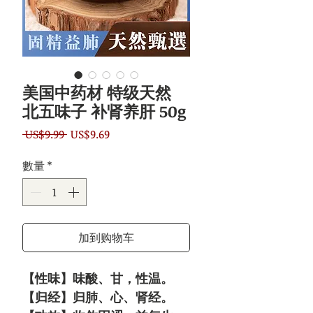
美国中药材 特级天然
北五味子 补肾养肝 50g
一
促
 US$9.99 
US$9.69
般
銷
數量
*
價
價
格
格
加到购物车
【性味】味酸、甘，性温。
【归经】归肺、心、肾经。