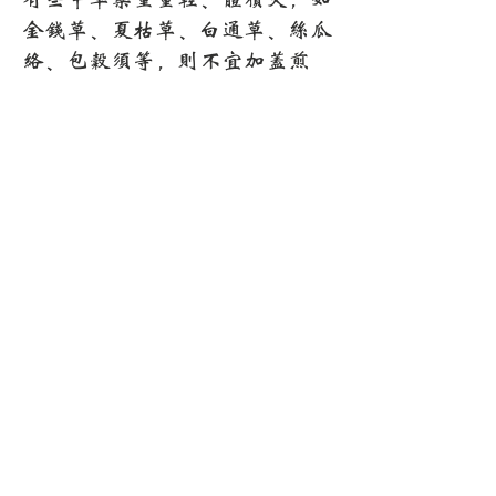
金钱草、夏枯草、白通草、丝瓜
络、包谷须等，则不宜加盖煎
煮，否则往往溢出罐外。可开盖
煎煮，并要随时搅拌。
3、要“煎透”、“榨干”
“煎透”，就是使药物的有效成
分充分释出，这是煎药的基本要
求。质地坚韧、一时难以释出有
效成分的药物，只有通过另煎、
先煎、久煎等，才能使药汁浓
厚，充分发挥药效。质地疏松及
性味轻薄芳香的药物，不需煎煮
太长的时间;但质轻体大的草
药，则应经常搅拌，才便于将药
煎透。