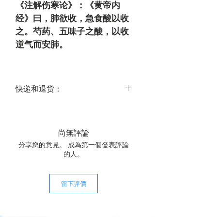
《注解伤寒论》：《黄帝内
经》曰，肺欲收，急食酸以收
之。芍药、五味子之酸，以收
逆气而安肺。
快递和退货：
送达时间：
美国大陆常规运达时间为 3-5 个工作
日，国际常规运达时间为 14-21 个工作
尚無評論
日。
分享您的意見。 成為第一個發表評論
关于退货：
的人。
我们的中药饮片都是经我们精心甄选
的，所以在大多数情况下，都可以保证
质量。鉴于中药材的特殊性，恕我们不
留下評價
接受退货。若遇特殊情况，请联系我们
商榷。
快递费用：全场中药饮片一次购满