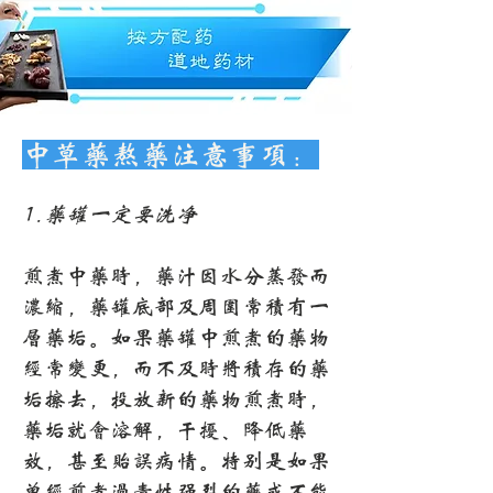
$120，美国大陆包邮。
中草药熬药注意事项：
1.药罐一定要洗净
煎煮中药时，药汁因水分蒸发而
浓缩，药罐底部及周围常积有一
层药垢。如果药罐中煎煮的药物
经常变更，而不及时将积存的药
垢擦去，投放新的药物煎煮时，
药垢就会溶解，干扰、降低药
效，甚至贻误病情。特别是如果
曾经煎煮过毒性强烈的药或不能