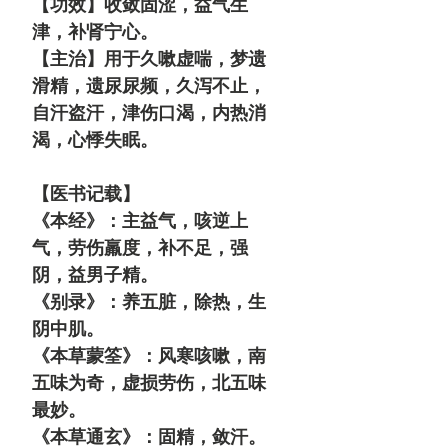
【功效】收敛固涩，益气生
津，补肾宁心。
【主治】用于久嗽虚喘，梦遗
滑精，遗尿尿频，久泻不止，
自汗盗汗，津伤口渴，内热消
渴，心悸失眠。
【医书记载】
《本经》：主益气，咳逆上
气，劳伤羸度，补不足，强
阴，益男子精。
《别录》：养五脏，除热，生
阴中肌。
《本草蒙筌》：风寒咳嗽，南
五味为奇，虚损劳伤，北五味
最妙。
《本草通玄》：固精，敛汗。