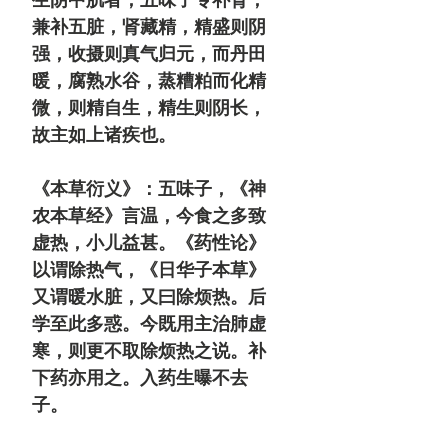
兼补五脏，肾藏精，精盛则阴
强，收摄则真气归元，而丹田
暖，腐熟水谷，蒸糟粕而化精
微，则精自生，精生则阴长，
故主如上诸疾也。
《本草衍义》：五味子，《神
农本草经》言温，今食之多致
虚热，小儿益甚。
《药性论》
以谓除热气，《日华子本草》
又谓暖水脏，又曰除烦热。后
学至此多惑。今既用主治肺虚
寒，则更不取除烦热之说。补
下药亦用之。入药生曝不去
子。