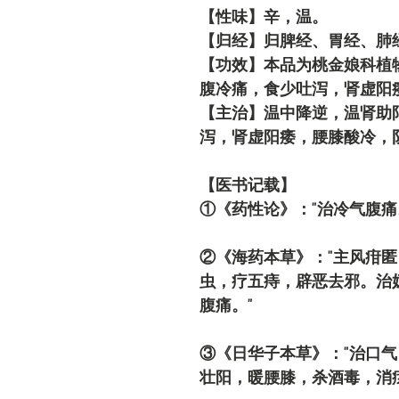
【性味】辛，温。
【归经】归脾经、胃经、肺
【功效】本品为桃金娘科植
腹冷痛，食少吐泻，肾虚阳
【主治】温中降逆，温肾助
泻，肾虚阳痿，腰膝酸冷，
【医书记载】
①《药性论》："治冷气腹痛
②《海药本草》："主风疳
虫，疗五痔，辟恶去邪。治
腹痛。"
③《日华子本草》："治口
壮阳，暖腰膝，杀酒毒，消