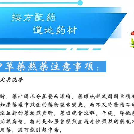
中草药熬药注意事项：
一定要洗净
时，药汁因水分蒸发而浓缩，药罐底部及周围常积
如果药罐中煎煮的药物经常变更，而不及时将积存
投放新的药物煎煮时，药垢就会溶解，干扰、降低
贻误病情。特别是如果曾经煎煮过毒性强烈的药或
用药，还可能引起中毒。