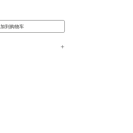
格
加到购物车
为 3-5 个工作日，国际常规运达时
经我们精心甄选的，所以在大多数情
量。鉴于中药材的特殊性，恕我们不
情况，请联系我们商榷。
片一次购满$120，美国大陆包邮。