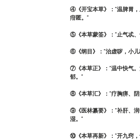
④《开宝本草》："温脾胃，
疳匿。"
⑤《本草蒙筌》："止气忒、
⑥《纲目》："治虚哕，小儿
⑦《本草正》："温中快气
郁。"
⑧《本草汇》："疗胸痹、阴
⑨《医林纂要》："补肝、
湿。"
⑩《本草再新》："开九窍，