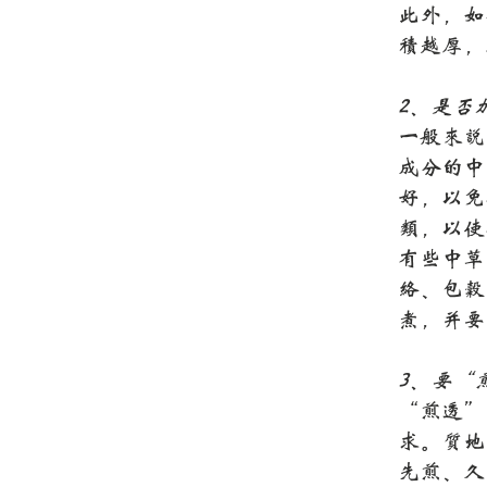
此外，如
积越厚，
2、是否
一般来说
成分的中
好，以免
类，以使
有些中草
络、包谷
煮，并要
3、要“
“煎透”
求。质地
先煎、久