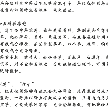
果每次煎煮中药后不及时擦洗干净，药罐底部的药
在重新煎药时容易煎焦，丧失药效。
加盖随药应变
，为了使中药煎透，最好是盖着煎。特别是含有挥
药，比如薄荷、藿香、紫苏叶等，而且要在短时间
有效成分挥发。某些贵重药品，如人参、鹿茸、枸
有效成分充分释出。
药重量轻、体积大，如金钱草、夏枯草、白通草、
须等，则不宜加盖煎煮，否则往往溢出罐外。可开
随时搅拌。
煎透”、“榨干”
，就是使药物的有效成分充分释出，这是煎药的基
坚韧、一时难以释出有效成分的药物，只有通过另
煎等，才能使药汁浓厚，充分发挥药效。质地疏松