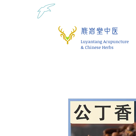
Tel: 1-425 908 9245 北美
鹿岩堂中医
Luyantang Acupuncture
& Chinese Herbs