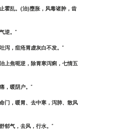
止霍乱。(治)壅胀，风毒诸肿，齿
气逆。"
吐泻，痘疮胃虚灰白不发。"
。治上焦呃逆，除胃寒泻痢，七情五
痛，暖阴户。"
润命门，暖胃、去中寒，泻肺、散风
舒郁气，去风，行水。"