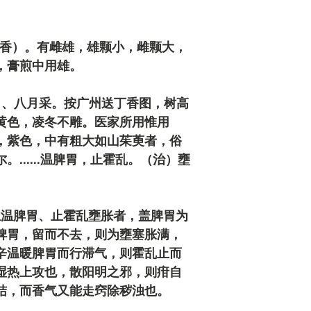
丁香）。有雌雄，雄颗小，雌颗大，
，
膏煎
中用
雄
。
月、八月采。按广州送丁香图，树高
黄色，凌冬不雕。医家所用惟用
，紫色，中有粗大如山茱萸者，俗
......温脾胃，止霍乱。（治）壅
主温脾胃、止霍乱壅胀者，盖脾胃为
脾胃，留而不去，则为壅塞胀满，
辛温暖脾胃而行滞气，则霍乱止而
湿热上攻也，散阳明之邪，则疳自
结，而香气又能走窍除秽浊也。