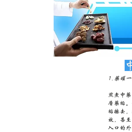
1.药罐
煎煮中药
层药垢。
垢擦去，
效，甚至
入口的外