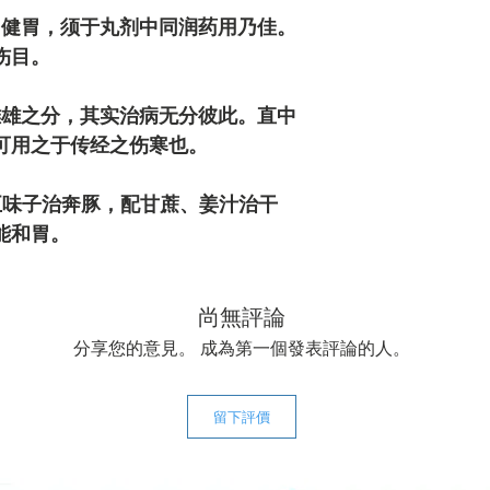
中健胃，须于丸剂中同润药用乃佳。
伤目。
雌雄之分，其实治病无分彼此。直中
可用之于传经之伤寒也。
五味子治奔豚，配甘蔗、姜汁治干
能和胃。
尚無評論
分享您的意見。 成為第一個發表評論的人。
留下評價