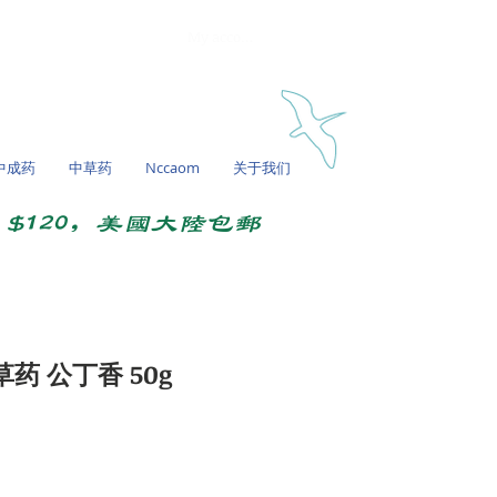
My account
中成药
中草药
Nccaom
关于我们
$120，美国大陆包邮
草药 公丁香 50g
促
銷
價