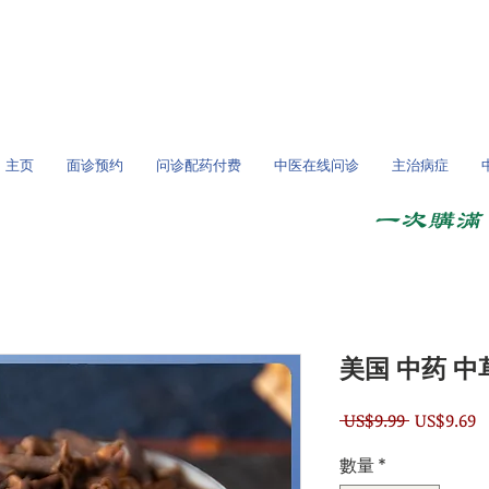
/全球问诊
主页
面诊预约
问诊配药付费
中医在线问诊
主治病症
一次购满 
美国 中药 中
一
 US$9.99 
US$9.69
般
數量
*
價