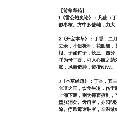
【前辈释药】
1《雷公炮炙论》：凡使（
似枣核。
方
中多使
雌
，力大
2
《开宝本草》：丁香，二
丈余，叶似栎叶，花圆细，
根。子如钉子，长三、四分
呼为母丁香，可入心腹之药尔。
胀，风毒诸肿，齿疳NIW。
3
《本草经疏》：丁香，其
仓凛之官，饮食生冷，伤于
上涌下泄，则为挥霍撩乱，
壅胀消矣。齿疳者，亦阳明
除。疗风毒诸肿者，辛温散