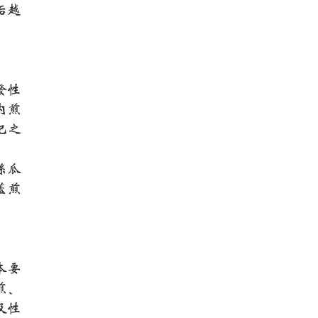
垢越
发性
内煎
杞之
丝瓜
盖煎
本要
煎、
及性