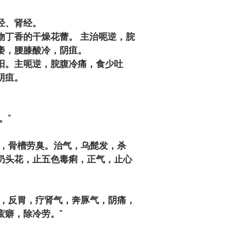
经、肾经。
物丁香的干燥花蕾。 主治呃逆，脘
痿，腰膝酸冷，阴疽。
阳。主呃逆，脘腹冷痛，食少吐
阴疽。
。"
匿，骨槽劳臭。治气，乌髭发，杀
奶头花，止五色毒痢，正气，止心
气，反胃，疗肾气，奔豚气，阴痛，
痃癖，除冷劳。"