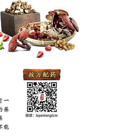
有一
的药
药
不能