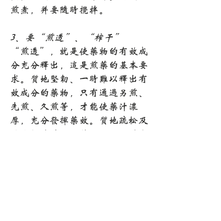
煎煮，并要随时搅拌。
3、要“煎透”、“榨干”
“煎透”，就是使药物的有效成
分充分释出，这是煎药的基本要
求。质地坚韧、一时难以释出有
效成分的药物，只有通过另煎、
先煎、久煎等，才能使药汁浓
厚，充分发挥药效。质地疏松及
性味轻薄芳香的药物，不需煎煮
太长的时间;但质轻体大的草
药，则应经常搅拌，才便于将药
煎透。