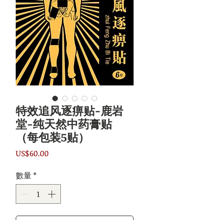
特效追风逐痹贴-鹿岩
堂-纯天然中药膏贴
（每包装5贴）
價
US$60.00
格
數量
*