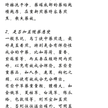
时擦洗干净，药罐底部的药垢越
积越厚，在重新煎药时容易煎
焦，丧失药效。
2、是否加盖随药应变
一般来说，为了使中药煎透，最
好是盖着煎。特别是含有挥发性
成分的中药，比如薄荷、藿香、
紫苏叶等，而且要在短时间内煎
好，以免有效成分挥发。某些贵
重药品，如人参、鹿茸、枸杞之
类，以使有效成分充分释出。
有些中草药重量轻、体积大，如
金钱草、夏枯草、白通草、丝瓜
络、包谷须等，则不宜加盖煎
煮，否则往往溢出罐外。可开盖