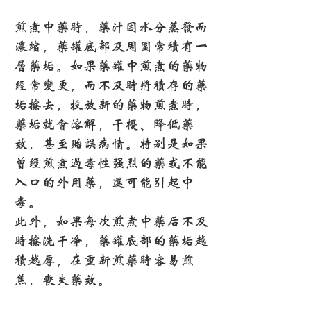
煎煮中药时，药汁因水分蒸发而
浓缩，药罐底部及周围常积有一
层药垢。如果药罐中煎煮的药物
经常变更，而不及时将积存的药
垢擦去，投放新的药物煎煮时，
药垢就会溶解，干扰、降低药
效，甚至贻误病情。特别是如果
曾经煎煮过毒性强烈的药或不能
入口的外用药，还可能引起中
毒。
此外，如果每次煎煮中药后不及
时擦洗干净，药罐底部的药垢越
积越厚，在重新煎药时容易煎
焦，丧失药效。