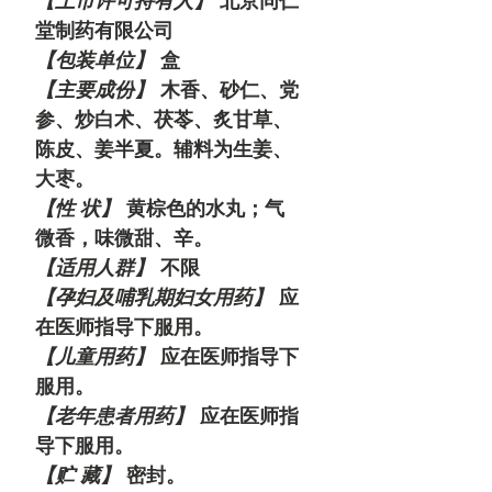
【上市许可持有人】
北京同仁
堂制药有限公司
【包装单位】
盒
【主要成份】
木香、砂仁、党
参、炒白术、茯苓、炙甘草、
陈皮、姜半夏。辅料为生姜、
大枣。
【性 状】
黄棕色的水丸；气
微香，味微甜、辛。
【适用人群】
不限
【孕妇及哺乳期妇女用药】
应
在医师指导下服用。
【儿童用药】
应在医师指导下
服用。
【老年患者用药】
应在医师指
导下服用。
【贮 藏】
密封。