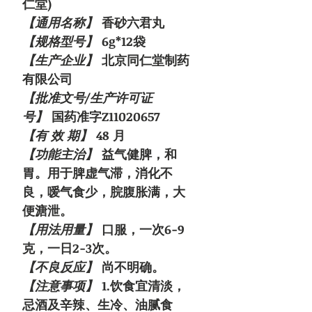
仁堂)
【通用名称】
香砂六君丸
【规格型号】
6g*12袋
【生产企业】
北京同仁堂制药
有限公司
【批准文号/生产许可证
号】
国药准字Z11020657
【有 效 期】
48 月
【功能主治】
益气健脾，和
胃。用于脾虚气滞，消化不
良，嗳气食少，脘腹胀满，大
便溏泄。
【用法用量】
口服，一次6-9
克，一日2-3次。
【不良反应】
尚不明确。
【注意事项】
1.饮食宜清淡，
忌酒及辛辣、生冷、油腻食