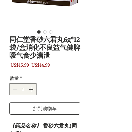
同仁堂香砂六君丸6g*12
袋/盒消化不良益气健脾
嗳气食少溏泄
一
促
 US$15.99 
US$14.99
般
銷
數量
*
價
價
格
格
加到购物车
【药品名称】
香砂六君丸(同