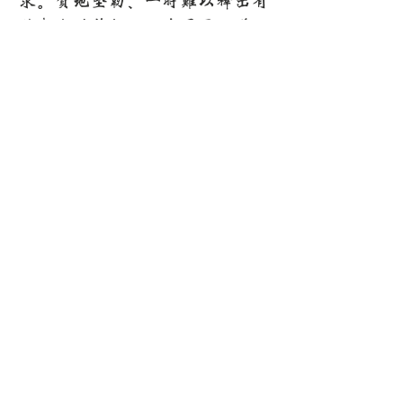
求。质地坚韧、一时难以释出有
效成分的药物，只有通过另煎、
先煎、久煎等，才能使药汁浓
厚，充分发挥药效。质地疏松及
性味轻薄芳香的药物，不需煎煮
太长的时间;但质轻体大的草
药，则应经常搅拌，才便于将药
煎透。
千年传承中医智慧
个性化调理方案
源远流长，守正创新
辨证施治，因人而异