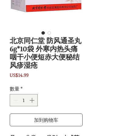
北京同仁堂 防风通圣丸
6g*10袋 外寒内热头痛
咽干小便短赤大便秘结
风疹湿疮
價
US$14.99
格
數量
*
加到购物车