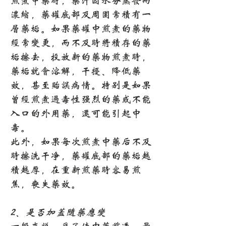
煎煮中药时，药汁因水分蒸发而
浓缩，药罐底部及周围常积有一
层药垢。如果药罐中煎煮的药物
经常变更，而不及时将积存的药
垢擦去，投放新的药物煎煮时，
药垢就会溶解，干扰、降低药
效，甚至贻误病情。特别是如果
曾经煎煮过毒性强烈的药或不能
入口的外用药，还可能引起中
毒。
此外，如果每次煎煮中药后不及
时擦洗干净，药罐底部的药垢越
积越厚，在重新煎药时容易煎
焦，丧失药效。
2、是否加盖随药应变