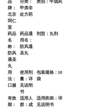
品
分类：
类别：中成药
牌：
甲类非
北京
处方药
同仁
堂
药品
药品通
剂型：丸剂
名
用名：
称：
防风通
防风
圣丸
通圣
丸
用
使用剂
包装规格：10
法：
量：详
袋
口服
见说明
书
有效
适用人
适用疾病：详
期：
群：成
见说明书