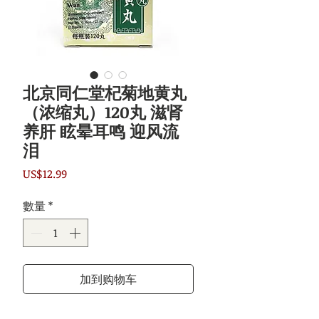
北京同仁堂杞菊地黄丸
（浓缩丸）120丸 滋肾
养肝 眩晕耳鸣 迎风流
泪
價
US$12.99
格
數量
*
加到购物车