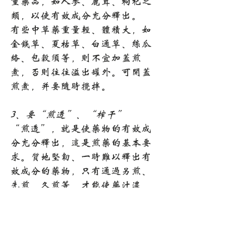
重药品，如人参、鹿茸、枸杞之
类，以使有效成分充分释出。
有些中草药重量轻、体积大，如
金钱草、夏枯草、白通草、丝瓜
络、包谷须等，则不宜加盖煎
煮，否则往往溢出罐外。可开盖
煎煮，并要随时搅拌。
3、要“煎透”、“榨干”
“煎透”，就是使药物的有效成
分充分释出，这是煎药的基本要
求。质地坚韧、一时难以释出有
效成分的药物，只有通过另煎、
先煎、久煎等，才能使药汁浓
厚，充分发挥药效。质地疏松及
性味轻薄芳香的药物，不需煎煮