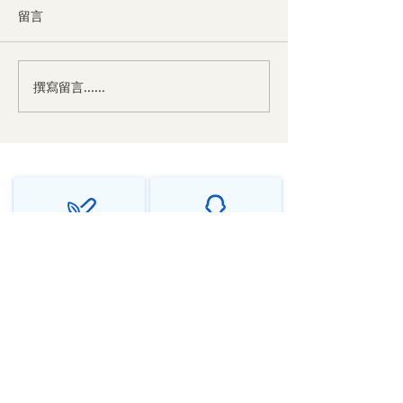
留言
撰寫留言......
中医对神经衰弱的辩证与
中医对焦虑症的
治法
法
千年传承中医智慧
个性化调理方案
源远流长，守正创新
辨证施治，因人而异
在线问诊全球服务
隐私保护安全可靠
随时随地，专业相伴
严格保密，安心问诊