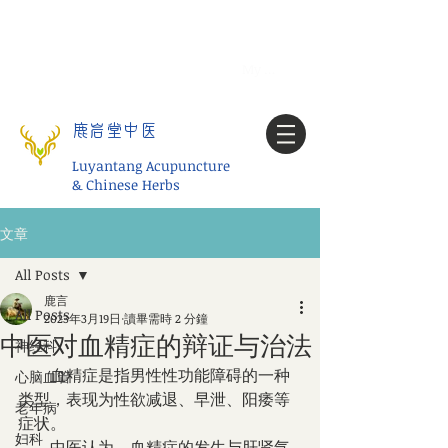
Tel:
1-425 908 9245
北美/全球问诊
My account
鹿岩堂中医
Luyantang Acupuncture
& Chinese Herbs
文章
All Posts
鹿言
All Posts
2023年3月19日
讀畢需時 2 分鐘
中医对血精症的辩证与治法
神经科
        血精症是指男性性功能障碍的一种
心脑血管
类型，表现为性欲减退、早泄、阳痿等
老年病
症状。
妇科
        中医认为，血精症的发生与肝肾气