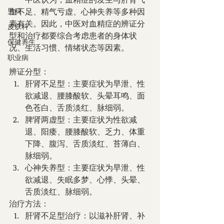
男科
血不足、精气亏虚、心神失养等多种因
素有关。因此，中医对血精症的辨证分
皮肤科
型和治疗都要综合考虑患者的身体状
保健养生
况、生活习惯、情绪状态等因素。
职业病
辨证分型：
肝肾不足型：主要症状为早泄、性
欲减退、腰膝酸软、头晕耳鸣、面
色苍白、舌质淡红、脉细弱。
脾肾两虚型：主要症状为性欲减
退、阳痿、腰膝酸软、乏力、体重
下降、腹泻、舌质淡红、苔薄白、
脉细弱。
心神失养型：主要症状为早泄、性
欲减退、失眠多梦、心悸、头晕、
舌质淡红、脉细弱。
治疗方法：
肝肾不足型治疗：以滋补肝肾、补