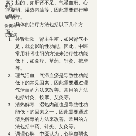
素引起的，如肝肾不足、气滞血瘀、心
男科
脾虚弱、湿热内蕴等，因此需要进行辩
皮肤科
证治疗。
        具体的治疗方法包括以下几个方
保健养生
面：
职业病
补肾壮阳：肾主生殖，如果肾气不
足，就会影响性功能。因此，中医
常用补肾壮阳的方法来治疗性功能
低下，如食疗、草药、针灸、按摩
等。
理气活血：气滞血瘀是导致性功能
低下的常见因素，因此需要通过理
气活血的方法来改善。常用的方法
包括针灸、按摩、艾灸等。
清热解毒：湿热内蕴也是导致性功
能低下的因素之一，因此需要通过
清热解毒的方法来改善。常用的方
法包括中药、针灸、艾灸等。
调理心脾：中医认为，心脾虚弱也