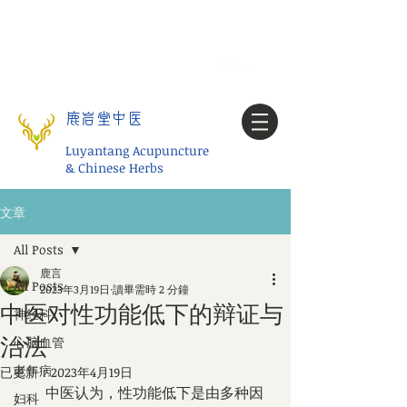
Tel:
1-425 908 9245
北美/全球问诊
My account
鹿岩堂中医
Luyantang Acupuncture
& Chinese Herbs
文章
All Posts
鹿言
All Posts
2023年3月19日
讀畢需時 2 分鐘
中医对性功能低下的辩证与
神经科
治法
心脑血管
老年病
已更新：
2023年4月19日
        中医认为，性功能低下是由多种因
妇科