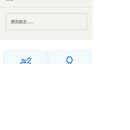
撰寫留言......
中医对神经衰弱的辩证与
中医对焦虑症的
治法
法
千年传承中医智慧
个性化调理方案
源远流长，守正创新
辨证施治，因人而异
在线问诊全球服务
隐私保护安全可靠
随时随地，专业相伴
严格保密，安心问诊