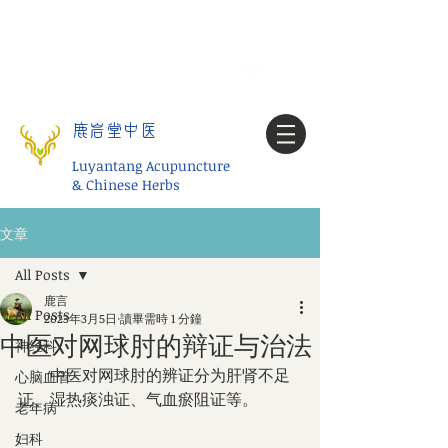
Tel:
1-425 908 9245
北美/全球问诊
My account
鹿岩堂中医
Luyantang Acupuncture
& Chinese Herbs
文章
All Posts
鹿言
All Posts
2023年3月5日
讀畢需時 1 分鐘
中医对网球肘的辩证与治法
神经科
　　中医对网球肘的辨证分为肝肾不足
心脑血管
证、湿热痰浊证、气血瘀阻证等。
老年病
妇科