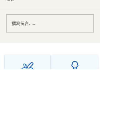
中医对癫痫的辩
撰寫留言......
中医对神经衰弱的辩证与
治法
千年传承中医智慧
个性化调理方案
源远流长，守正创新
辨证施治，因人而异
在线问诊全球服务
隐私保护安全可靠
随时随地，专业相伴
严格保密，安心问诊