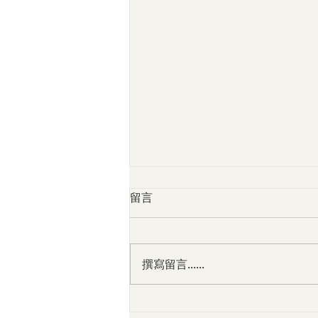
留言
撰寫留言......
中医对抑郁症的辨证与调理 ——