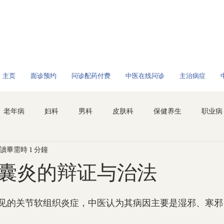
/全球问诊
主页
面诊预约
问诊配药付费
中医在线问诊
主治病症
老年病
妇科
男科
皮肤科
保健养生
职业病
讀畢需時 1 分鐘
囊炎的辩证与治法
见的关节软组织炎症，中医认为其病因主要是湿邪、寒邪