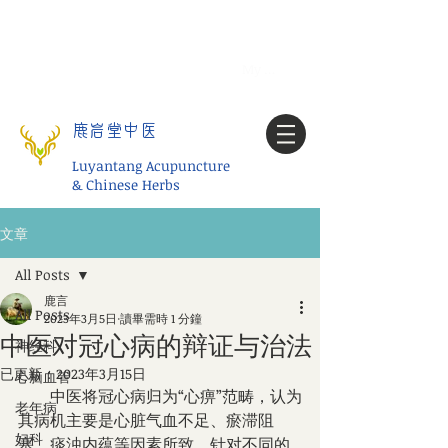
Tel:
1-425 908 9245
北美/全球问诊
My account
鹿岩堂中医
Luyantang Acupuncture
& Chinese Herbs
文章
All Posts
鹿言
All Posts
2023年3月5日
讀畢需時 1 分鐘
中医对冠心病的辩证与治法
神经科
已更新：
2023年3月15日
心脑血管
　　中医将冠心病归为“心痹”范畴，认为
老年病
其病机主要是心脏气血不足、瘀滞阻
妇科
塞、痰浊内蕴等因素所致。针对不同的