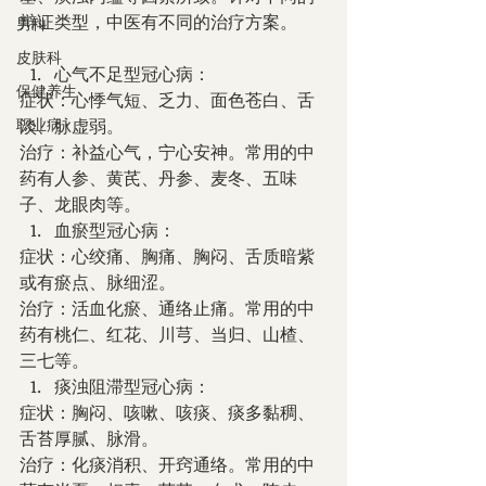
辩证类型，中医有不同的治疗方案。
男科
皮肤科
心气不足型冠心病：
保健养生
症状：心悸气短、乏力、面色苍白、舌
职业病
淡、脉虚弱。
治疗：补益心气，宁心安神。常用的中
药有人参、黄芪、丹参、麦冬、五味
子、龙眼肉等。
血瘀型冠心病：
症状：心绞痛、胸痛、胸闷、舌质暗紫
或有瘀点、脉细涩。
治疗：活血化瘀、通络止痛。常用的中
药有桃仁、红花、川芎、当归、山楂、
三七等。
痰浊阻滞型冠心病：
症状：胸闷、咳嗽、咳痰、痰多黏稠、
舌苔厚腻、脉滑。
治疗：化痰消积、开窍通络。常用的中