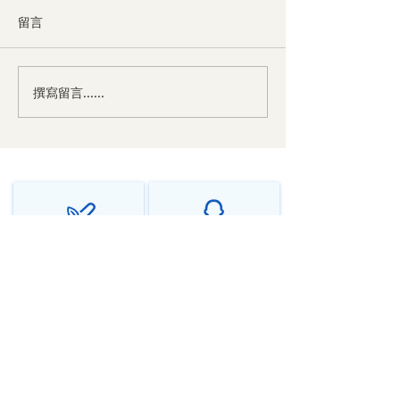
留言
撰寫留言......
中医对神经衰弱的辩证与
中医对焦虑症的
治法
法
千年传承中医智慧
个性化调理方案
源远流长，守正创新
辨证施治，因人而异
在线问诊全球服务
隐私保护安全可靠