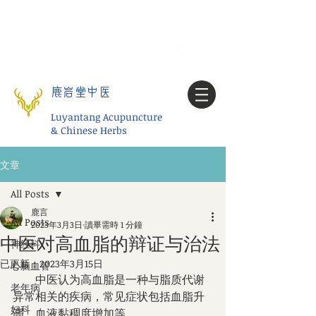
Tel:
1-425 908 9245
北美/全球问诊
My account
鹿岩堂中医
Luyantang Acupuncture
& Chinese Herbs
文章
All Posts
鹿言
All Posts
2023年3月3日
讀畢需時 1 分鐘
中医对高血脂的辩证与治法
神经科
已更新：
2023年3月15日
心脑血管
　　中医认为高血脂是一种与脂质代谢
老年病
异常相关的疾病，常见症状包括血脂升
妇科
高、血液黏稠度增加等。