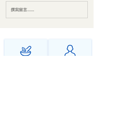
撰寫留言......
中医对神经衰弱的辩证与
中医对焦虑症的
治法
法
千年传承中医智慧
个性化调理方案
源远流长，守正创新
辨证施治，因人而异
在线问诊全球服务
隐私保护安全可靠
随时随地，专业相伴
严格保密，安心问诊