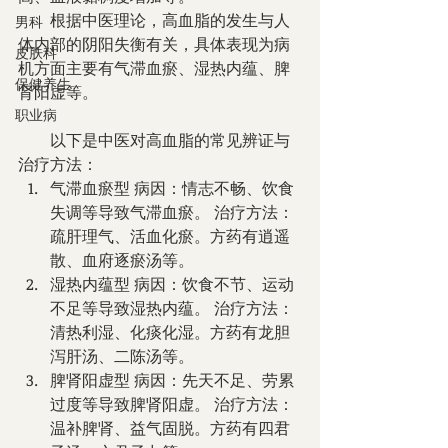
　　根据中医理论，高血脂的发生与人
男科
体内部的阴阳失衡有关，具体表现为病
皮肤科
机方面主要有气滞血瘀、湿热内蕴、脾
保健养生
肾阳虚等。
职业病
　　以下是中医对高血脂的常见辨证与
治疗方法：
气滞血瘀型 病因：情志不畅、饮食
失调等导致气滞血瘀。 治疗方法：
疏肝理气、活血化瘀。方药有逍遥
散、血府逐瘀汤等。
湿热内蕴型 病因：饮食不节、运动
不足等导致湿热内蕴。 治疗方法：
清热利湿、化痰化湿。方药有龙胆
泻肝汤、二陈汤等。
脾肾阳虚型 病因：先天不足、劳累
过度等导致脾肾阳虚。 治疗方法：
温补脾肾、益气固脱。方药有四君