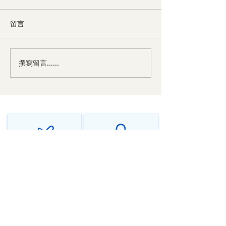
留言
撰寫留言......
中医对神经衰弱的辩证与
中医对焦虑症的
治法
法
千年传承中医智慧
个性化调理方案
源远流长，守正创新
辨证施治，因人而异