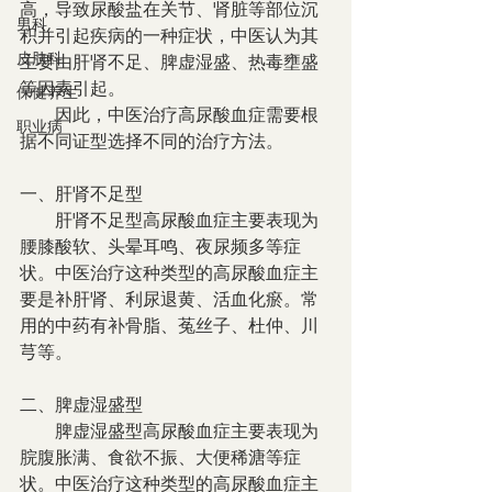
高，导致尿酸盐在关节、肾脏等部位沉
男科
积并引起疾病的一种症状，中医认为其
皮肤科
主要由肝肾不足、脾虚湿盛、热毒壅盛
等因素引起。
保健养生
　　因此，中医治疗高尿酸血症需要根
职业病
据不同证型选择不同的治疗方法。
一、肝肾不足型
　　肝肾不足型高尿酸血症主要表现为
腰膝酸软、头晕耳鸣、夜尿频多等症
状。中医治疗这种类型的高尿酸血症主
要是补肝肾、利尿退黄、活血化瘀。常
用的中药有补骨脂、菟丝子、杜仲、川
芎等。
二、脾虚湿盛型
　　脾虚湿盛型高尿酸血症主要表现为
脘腹胀满、食欲不振、大便稀溏等症
状。中医治疗这种类型的高尿酸血症主