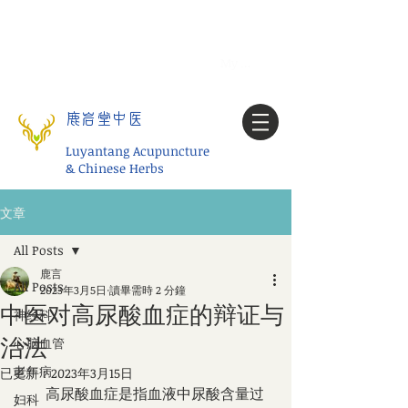
Tel:
1-425 908 9245
北美/全球问诊
My account
鹿岩堂中医
Luyantang Acupuncture
& Chinese Herbs
文章
All Posts
鹿言
All Posts
2023年3月5日
讀畢需時 2 分鐘
中医对高尿酸血症的辩证与
神经科
治法
心脑血管
老年病
已更新：
2023年3月15日
　　高尿酸血症是指血液中尿酸含量过
妇科