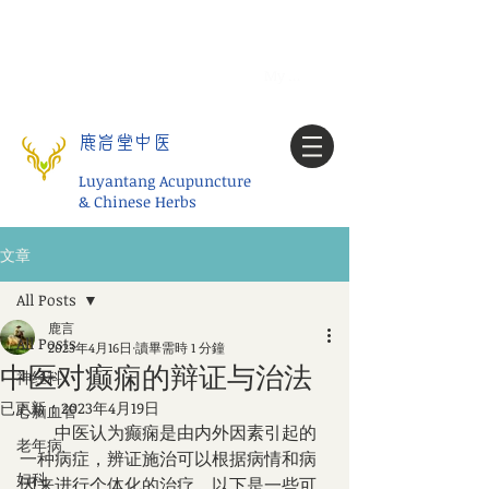
Tel:
1-425 908 9245
北美/全球问诊
My account
鹿岩堂中医
Luyantang Acupuncture
& Chinese Herbs
文章
All Posts
鹿言
All Posts
2023年4月16日
讀畢需時 1 分鐘
中医对癫痫的辩证与治法
神经科
已更新：
2023年4月19日
心脑血管
        中医认为癫痫是由内外因素引起的
老年病
一种病症，辨证施治可以根据病情和病
妇科
因来进行个体化的治疗。以下是一些可