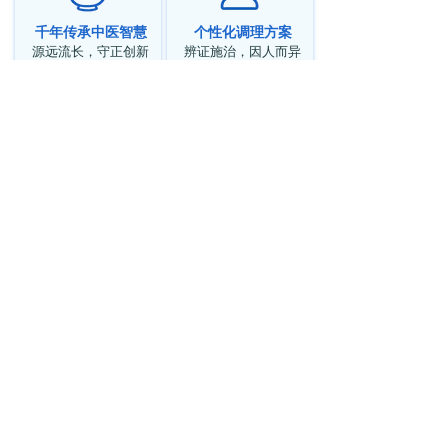
千年传承中医智慧
个性化调理方案
源远流长，守正创新
辨证施治，因人而异
在线问诊全球服务
隐私保护安全可靠
随时随地，专业相伴
严格保密，安心问诊
北美鹿岩堂中医
Luyantang Acupuncture
& Chinese Herbs