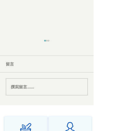
留言
撰寫留言......
中医对神经衰弱的辩证与
中医对焦虑症的
治法
法