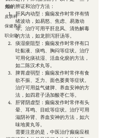
能的辨证和治疗方法：
男科
肝风内动型：癫痫发作时常伴有情
皮肤科
绪波动，如易怒、焦虑、易激动
保健养生
等。治疗可用平肝息风、清热解毒
职业病
的方法，如龙胆泻肝汤等。
痰湿瘀阻型：癫痫发作时常伴有口
吐黏液、痰鸣、胸闷等症状。治疗
可用化痰祛湿、活血化瘀的方法，
如二陈汉术丸等。
脾胃虚弱型：癫痫发作时常伴有食
欲不振、乏力、面色萎黄等症状。
治疗可用益气健脾、养血安神的方
法，如四君子汤加酸枣仁等。
肝肾阴虚型：癫痫发作时常伴有头
晕、耳鸣、目眩等症状。治疗可用
滋阴补肾、养血安神的方法，如六
味地黄丸等。
        需要注意的是，中医治疗癫痫应根