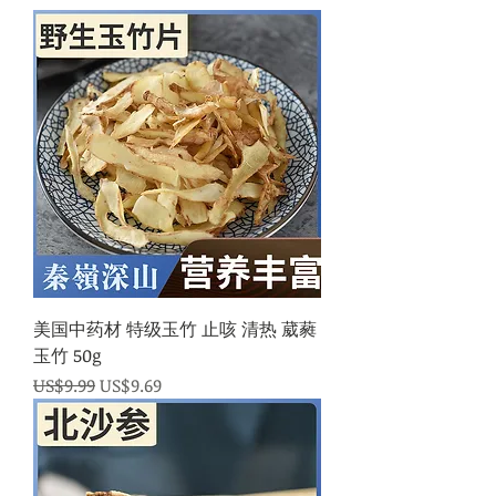
美国中药材 特级玉竹 止咳 清热 葳蕤
玉竹 50g
一般價格
促銷價格
US$9.99
US$9.69