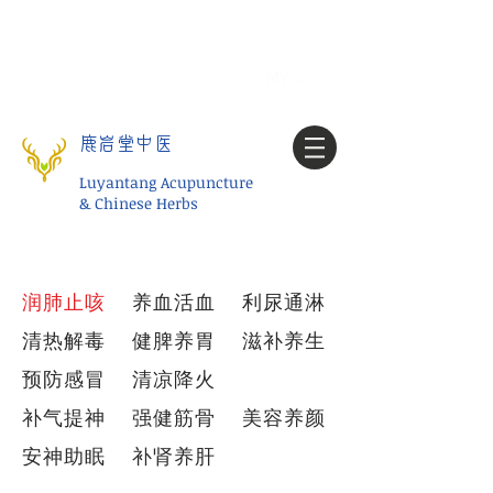
Tel:
1-425 908 9245
北美/全球问诊
My account
鹿岩堂中医
Luyantang Acupuncture
& Chinese Herbs
​润肺止咳
养血活血
利尿通淋
清热解毒
健脾养胃
滋补养生
预防感冒
清凉降火
补气提神
强健筋骨
​美容养颜
安神助眠
补肾养肝