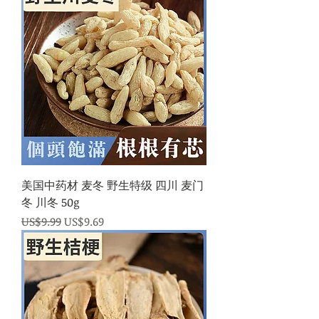
美国中药材 麦冬 野生特级 四川 麦门
冬 川冬 50g
一般價格
促銷價格
US$9.99
US$9.69