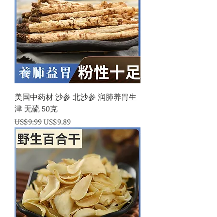
美国中药材 沙参 北沙参 润肺养胃生
津 无硫 50克
一般價格
促銷價格
US$9.99
US$9.89