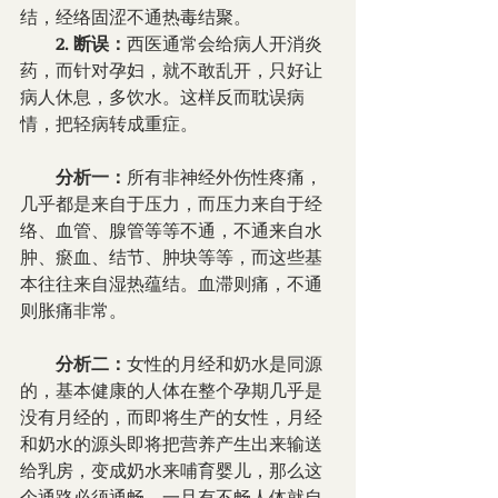
结，经络固涩不通热毒结聚。
        2. 断误：
西医通常会给病人开消炎
药，而针对孕妇，就不敢乱开，只好让
病人休息，多饮水。这样反而耽误病
情，把轻病转成重症。
        分析一：
所有非神经外伤性疼痛，
几乎都是来自于压力，而压力来自于经
络、血管、腺管等等不通，不通来自水
肿、瘀血、结节、肿块等等，而这些基
本往往来自湿热蕴结。血滞则痛，不通
则胀痛非常。
        分析二：
女性的月经和奶水是同源
的，基本健康的人体在整个孕期几乎是
没有月经的，而即将生产的女性，月经
和奶水的源头即将把营养产生出来输送
给乳房，变成奶水来哺育婴儿，那么这
个通路必须通畅，一旦有不畅人体就自