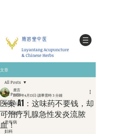
Tel:
1-425 908 9245
北美/全球问诊
My account
鹿岩堂中医
Luyantang Acupuncture
& Chinese Herbs
文章
All Posts
鹿言
All Posts
2020年4月13日
讀畢需時 3 分鐘
医案 A1：这味药不要钱，却
神经科
可治疗乳腺急性发炎流脓
心脑血管
血！
老年病
妇科