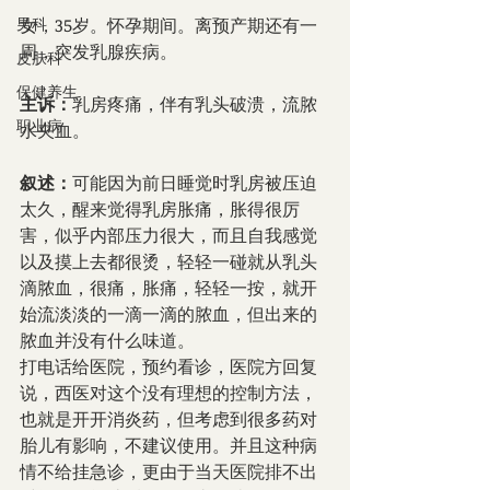
男科
女，35岁。怀孕期间。离预产期还有一
周，突发乳腺疾病。
皮肤科
保健养生
主诉：
乳房疼痛，伴有乳头破溃，流脓
职业病
水夹血。
叙述：
可能因为前日睡觉时乳房被压迫
太久，醒来觉得乳房胀痛，胀得很厉
害，似乎内部压力很大，而且自我感觉
以及摸上去都很烫，轻轻一碰就从乳头
滴脓血，很痛，胀痛，轻轻一按，就开
始流淡淡的一滴一滴的脓血，但出来的
脓血并没有什么味道。
打电话给医院，预约看诊，医院方回复
说，西医对这个没有理想的控制方法，
也就是开开消炎药，但考虑到很多药对
胎儿有影响，不建议使用。并且这种病
情不给挂急诊，更由于当天医院排不出