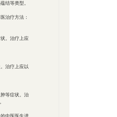
湿热蕴结等类型。
的中医治疗方法：
。