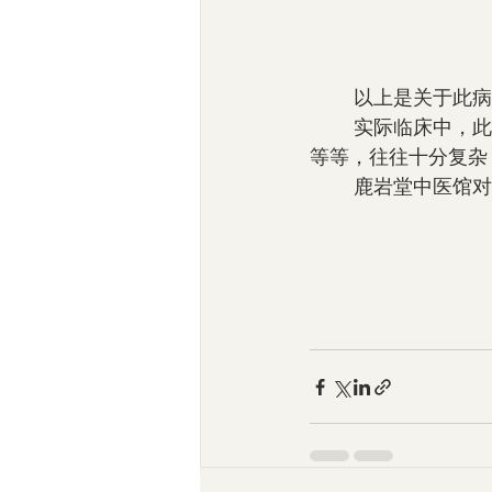
        
        实际临床中，此病的发生、发展、演变、预后等，以及用治方面的下针组穴、遣药用方
等等，往往十分复杂
        鹿