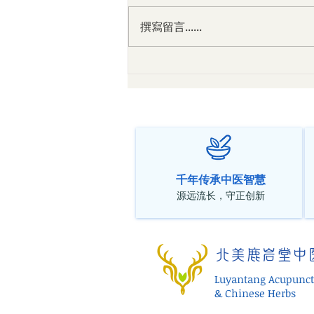
撰寫留言......
中医对抑郁症的辨证与调理 ——
从真实临床案例谈情绪、身体
与气血失衡
千年传承中医智慧
源远流长，守正创新
北美鹿岩堂中
Luyantang Acupunct
& Chinese Herbs