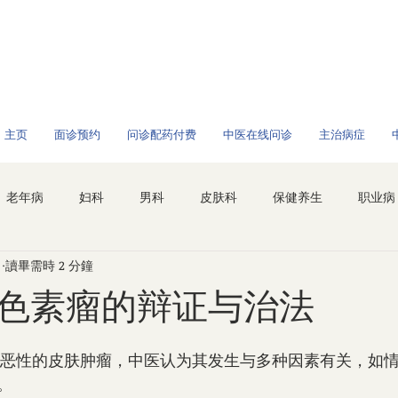
/全球问诊
主页
面诊预约
问诊配药付费
中医在线问诊
主治病症
老年病
妇科
男科
皮肤科
保健养生
职业病
日
讀畢需時 2 分鐘
色素瘤的辩证与治法
。