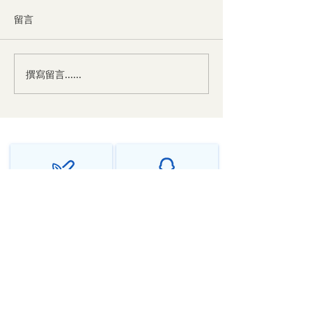
留言
撰寫留言......
中医对神经衰弱的辩证与
中医对焦虑症的
治法
法
千年传承中医智慧
个性化调理方案
源远流长，守正创新
辨证施治，因人而异
在线问诊全球服务
隐私保护安全可靠