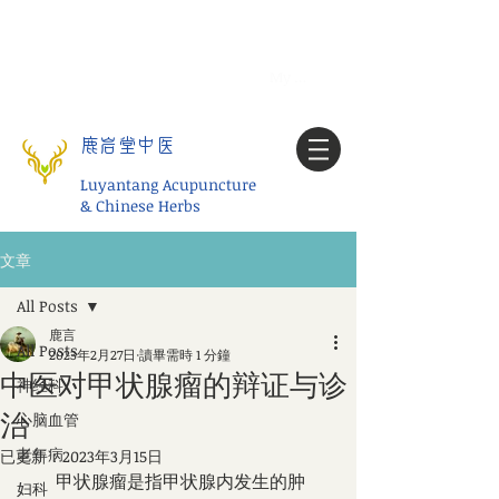
Tel:
1-425 908 9245
北美/全球问诊
My account
鹿岩堂中医
Luyantang Acupuncture
& Chinese Herbs
文章
All Posts
鹿言
All Posts
2023年2月27日
讀畢需時 1 分鐘
中医对甲状腺瘤的辩证与诊
神经科
治
心脑血管
老年病
已更新：
2023年3月15日
        甲状腺瘤是指甲状腺内发生的肿
妇科