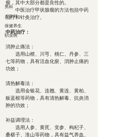
瘤，其中大部分都是良性的。
男科
        中医治疗甲状腺瘤的方法包括中药
皮肤科
治疗和针灸治疗。
保健养生
中药治疗：
职业病
消肿止痛法：
        选用山楂、川芎、桃仁、丹参、三
七等药物，具有活血化瘀、消肿止痛的
功效；
清热解毒法：
        选用金银花、连翘、黄连、黄柏、
板蓝根等药物，具有清热解毒、抗炎消
肿的功效；
补益调理法：
        选用人参、黄芪、党参、枸杞子、
桑椹子、淮山等药物，具有益气养血、