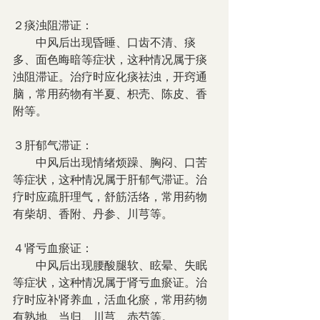
２痰浊阻滞证：
　　中风后出现昏睡、口齿不清、痰
多、面色晦暗等症状，这种情况属于痰
浊阻滞证。治疗时应化痰祛浊，开窍通
脑，常用药物有半夏、枳壳、陈皮、香
附等。
３肝郁气滞证：
　　中风后出现情绪烦躁、胸闷、口苦
等症状，这种情况属于肝郁气滞证。治
疗时应疏肝理气，舒筋活络，常用药物
有柴胡、香附、丹参、川芎等。
４肾亏血瘀证：
　　中风后出现腰酸腿软、眩晕、失眠
等症状，这种情况属于肾亏血瘀证。治
疗时应补肾养血，活血化瘀，常用药物
有熟地、当归、川芎、赤芍等。