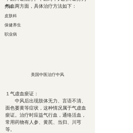
气血两方面，具体治疗方法如下：
男科
皮肤科
保健养生
职业病
美国中医治疗中风
１气虚血瘀证：
　　中风后出现肢体无力、言语不清、
面色萎黄等症状，这种情况属于气虚血
瘀证。治疗时应益气行血，通络活血，
常用药物有人参、黄芪、当归、川芎
等。