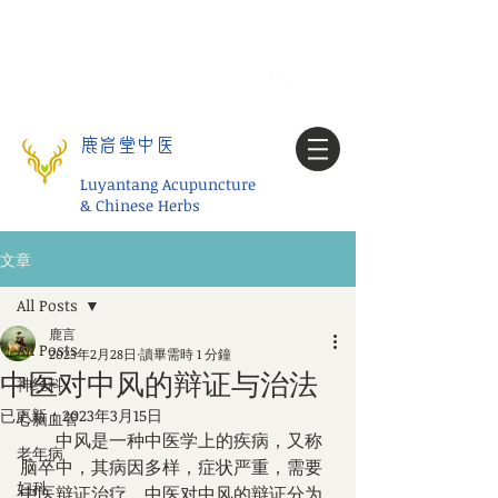
Tel:
1-425 908 9245
北美/全球问诊
My account
鹿岩堂中医
Luyantang Acupuncture
& Chinese Herbs
文章
All Posts
鹿言
All Posts
2023年2月28日
讀畢需時 1 分鐘
中医对中风的辩证与治法
神经科
已更新：
2023年3月15日
心脑血管
　　中风是一种中医学上的疾病，又称
老年病
脑卒中，其病因多样，症状严重，需要
妇科
中医辩证治疗。中医对中风的辩证分为