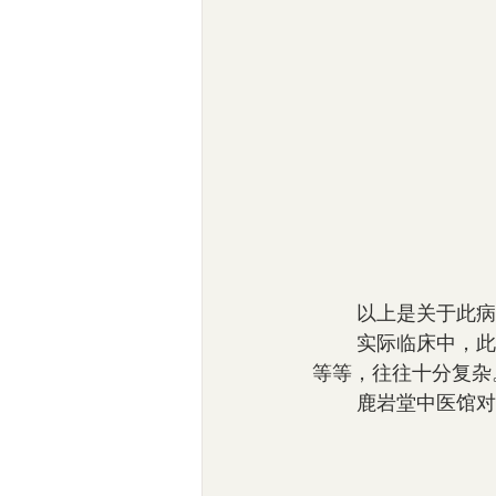
        
        实际临床中，此病的发生、发展、演变、预后等，以及用治方面的下针组穴、遣药用方
等等，往往十分复杂
        鹿