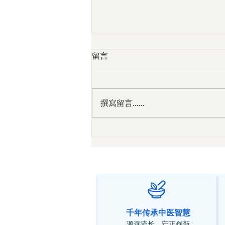
留言
撰寫留言......
中医对抑郁症的辨证与调理 ——
从真实临床案例谈情绪、身体
与气血失衡
千年传承中医智慧
源远流长，守正创新